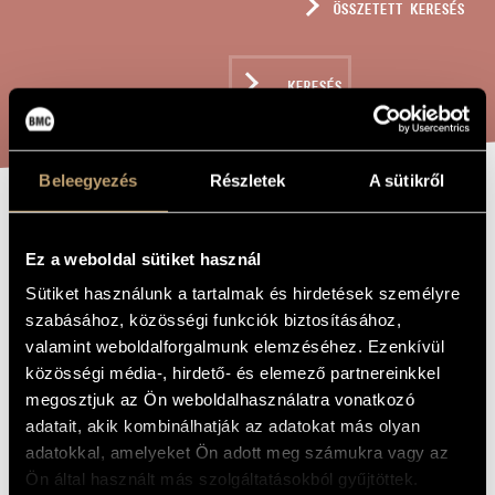
ÖSSZETETT KERESÉS
MŰVÉSZADATBÁZIS
ZENEMŰ-ADATBÁZIS
KERESÉS
ZENEI KÖNYVTÁR, ONLINE KATALÓGUS
Beleegyezés
Részletek
A sütikről
HÁROM MAGYAR
A MŰ CÍME
Ez a weboldal sütiket használ
NÉPBALLADA
Sütiket használunk a tartalmak és hirdetések személyre
szabásához, közösségi funkciók biztosításához,
Laczó Zoltán Vince
ZENESZERZŐ
valamint weboldalforgalmunk elemzéséhez. Ezenkívül
közösségi média-, hirdető- és elemező partnereinkkel
Három magyar népballada
EREDETI /
megosztjuk az Ön weboldalhasználatra vonatkozó
MAGYAR CÍM
adatait, akik kombinálhatják az adatokat más olyan
Three Hungarian Folk Ballads
IDEGEN
NYELVŰ /
adatokkal, amelyeket Ön adott meg számukra vagy az
ANGOL CÍM
Ön által használt más szolgáltatásokból gyűjtöttek.
Bariton szólóra, hegedűre, csellóra és zongorára
ALCÍM