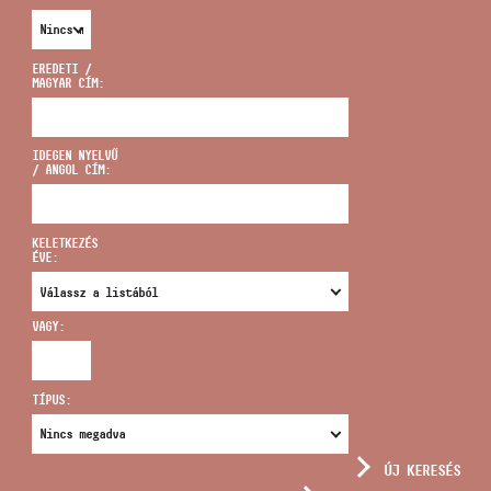
EREDETI /
MAGYAR CÍM:
CÍM
IDEGEN NYELVŰ
/ ANGOL CÍM:
EMAIL
infokozpont@bmc.hu
KELETKEZÉS
ÉVE:
TELEFON
VAGY:
NYITVA TARTÁS
TÍPUS:
ÚJ KERESÉS