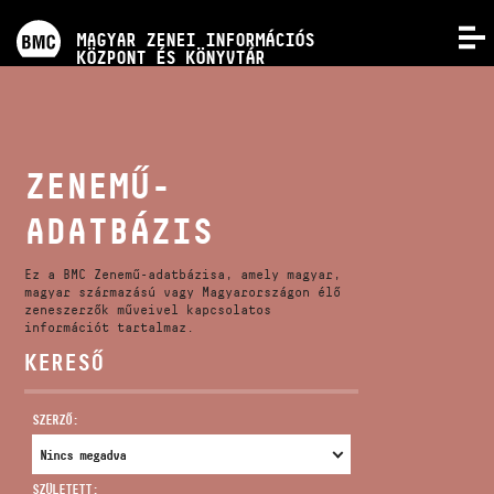
PROGRAMOK
MAGYAR ZENEI INFORMÁCIÓS
MENÜ
KÖZPONT ÉS KÖNYVTÁR
VERSENYEK
KÉPZÉSEK
ZENEMŰ-
ADATBÁZIS
KIADVÁNYOK
Ez a BMC Zenemű-adatbázisa, amely magyar,
RÓLUNK
magyar származású vagy Magyarországon élő
zeneszerzők műveivel kapcsolatos
információt tartalmaz.
KERESŐ
KAPCSOLAT
SZERZŐ:
VIDEÓ GALÉRIA
SZÜLETETT: