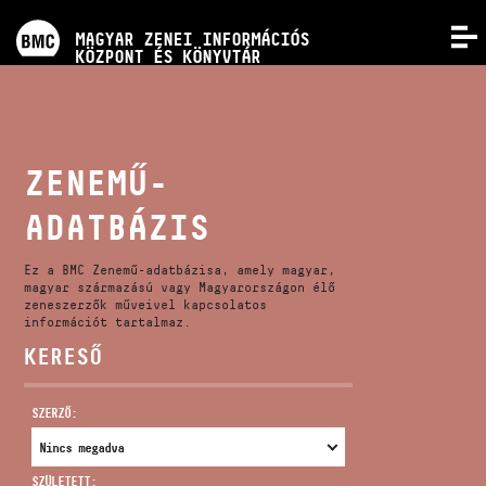
PROGRAMOK
MAGYAR ZENEI INFORMÁCIÓS
MENÜ
KÖZPONT ÉS KÖNYVTÁR
VERSENYEK
KÉPZÉSEK
ZENEMŰ-
ADATBÁZIS
KIADVÁNYOK
Ez a BMC Zenemű-adatbázisa, amely magyar,
RÓLUNK
magyar származású vagy Magyarországon élő
zeneszerzők műveivel kapcsolatos
információt tartalmaz.
KERESŐ
KAPCSOLAT
SZERZŐ:
VIDEÓ GALÉRIA
SZÜLETETT: