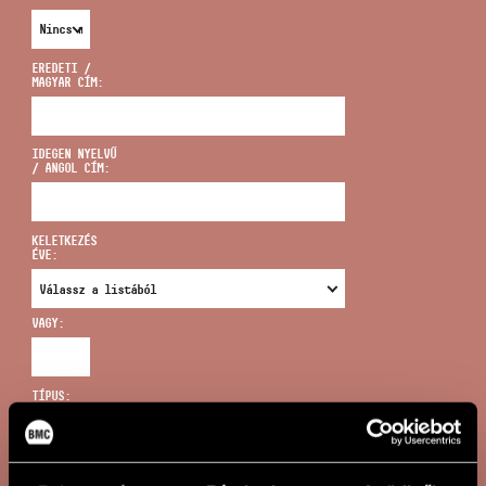
EREDETI /
MAGYAR CÍM:
CÍM
IDEGEN NYELVŰ
/ ANGOL CÍM:
EMAIL
infokozpont@bmc.hu
KELETKEZÉS
ÉVE:
TELEFON
VAGY:
NYITVA TARTÁS
TÍPUS:
ÚJ KERESÉS