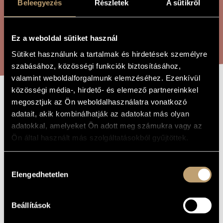
Beleegyezés
Részletek
A sütikről
ÖSSZETETT KERESÉS
MŰVÉSZADATBÁZIS
ZENEMŰ-ADATBÁZIS
Ez a weboldal sütiket használ
KERESÉS
ZENEI KÖNYVTÁR, ONLINE KATALÓGUS
Sütiket használunk a tartalmak és hirdetések személyre
szabásához, közösségi funkciók biztosításához,
valamint weboldalforgalmunk elemzéséhez. Ezenkívül
közösségi média-, hirdető- és elemező partnereinkkel
HÉBER TÁNCOK
megosztjuk az Ön weboldalhasználatra vonatkozó
A MŰ CÍME
adatait, akik kombinálhatják az adatokat más olyan
adatokkal, amelyeket Ön adott meg számukra vagy az
Ligeti György
ZENESZERZŐ
Ön által használt más szolgáltatásokból gyűjtöttek.
Héber táncok
EREDETI /
MAGYAR CÍM
Hozzájárulás
Elengedhetetlen
Hebrew Dances
kiválasztása
IDEGEN
NYELVŰ /
ANGOL CÍM
Zongorára
ALCÍM
Beállítások
1939
A MŰ