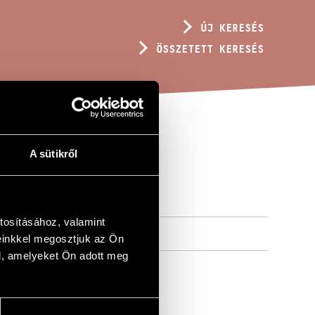
ÚJ KERESÉS
ÖSSZETETT KERESÉS
A sütikről
tosításához, valamint
einkkel megosztjuk az Ön
l, amelyeket Ön adott meg