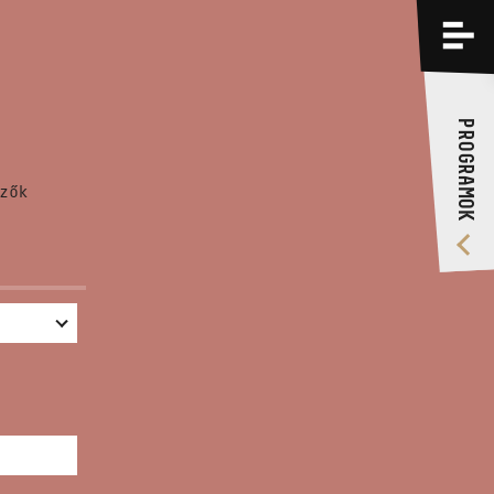
PROGRAMOK
KÉPZÉSEK
PROGRAMOK
RÓLUNK
zők
VIDEÓ GALÉRIA