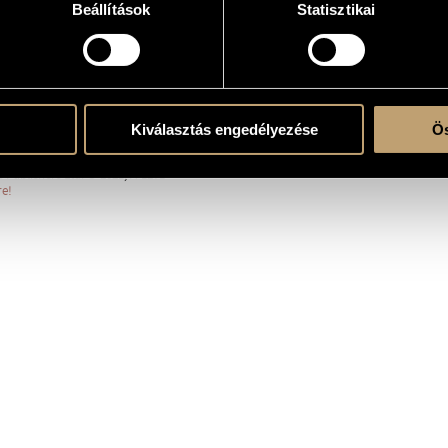
Beállítások
Statisztikai
erre
ent
Kiválasztás engedélyezése
Ös
 Publishers Ltd. © 2021, A-1271
re!