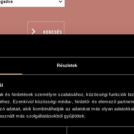
KERESÉS
Részletek
KÉP ÉS EMLÉK
ál
mak és hirdetések személyre szabásához, közösségi funkciók biz
hez. Ezenkívül közösségi média-, hirdető- és elemező partner
zó adatait, akik kombinálhatják az adatokat más olyan adatokka
lék
sznált más szolgáltatásokból gyűjtöttek.
nd Reminiscence