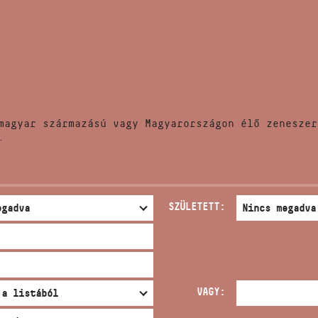
HÍREK
CÍM
VERSENYEK
EMAIL
infokozpont@bmc.hu
KIADVÁNYOK
TELEFON
magyar származású vagy Magyarországon élő zeneszer
KAPCSOLAT
.
NYITVA TARTÁS
SZÜLETETT:
VAGY: