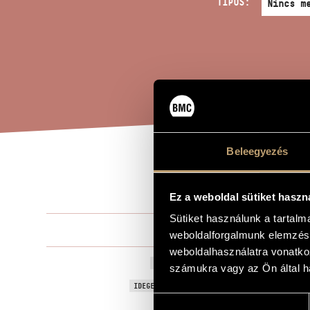
TÍPUS:
Beleegyezés
TÁJ
A MŰ CÍME
Ez a weboldal sütiket haszn
Sütiket használunk a tartal
Durkó Péter
ZENESZERZŐ
weboldalforgalmunk elemzésé
weboldalhasználatra vonatko
Tájkép és em
EREDETI / MAGYAR CÍM
számukra vagy az Ön által ha
Landscape a
IDEGEN NYELVŰ / ANGOL CÍM
Hozzájárulás
Trombitára
ALCÍM