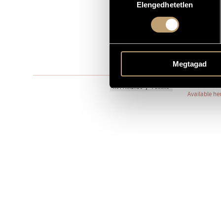
Elengedhetetlen
kiválasztása
Szólóhangsz
TÍPUS
1
ELŐADÓK SZÁMA
tr. in C
ELŐADÓI APPARÁTUS
One movem
Megtagad
TÉTELEK, RÉSZEK
Akkord Music
KOTTAKIADÓ / FORRÁS
Available he