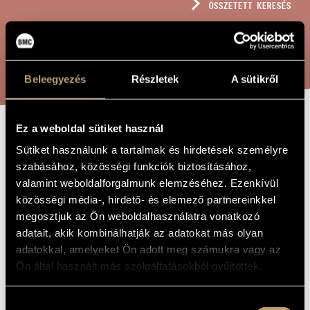
ÖSSZETETT KERESÉS
MŰVÉSZADATBÁZIS
ZENEMŰ-ADATBÁZIS
KERESÉS
ZENEI KÖNYVTÁR, ONLINE KATALÓGUS
Beleegyezés
Részletek
A sütikről
Ez a weboldal sütiket használ
TENGERSZEM
A MŰ CÍME
Sütiket használunk a tartalmak és hirdetések személyre
szabásához, közösségi funkciók biztosításához,
valamint weboldalforgalmunk elemzéséhez. Ezenkívül
Olsvay Endre
ZENESZERZŐ
közösségi média-, hirdető- és elemező partnereinkkel
Tengerszem
megosztjuk az Ön weboldalhasználatra vonatkozó
EREDETI /
MAGYAR CÍM
adatait, akik kombinálhatják az adatokat más olyan
Tarn
IDEGEN
adatokkal, amelyeket Ön adott meg számukra vagy az
NYELVŰ /
ANGOL CÍM
Ön által használt más szolgáltatásokból gyűjtöttek.
Kamaraegyüttesre
ALCÍM
1996
A MŰ
Hozzájárulás