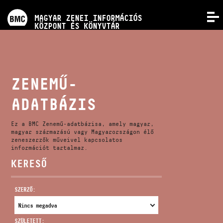
PROGRAMOK
MAGYAR ZENEI INFORMÁCIÓS
MENÜ
KÖZPONT ÉS KÖNYVTÁR
VERSENYEK
KÉPZÉSEK
ZENEMŰ-
ADATBÁZIS
KIADVÁNYOK
Ez a BMC Zenemű-adatbázisa, amely magyar,
RÓLUNK
magyar származású vagy Magyarországon élő
zeneszerzők műveivel kapcsolatos
információt tartalmaz.
KERESŐ
KAPCSOLAT
SZERZŐ:
VIDEÓ GALÉRIA
SZÜLETETT: