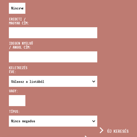
EREDETI /
MAGYAR CÍM:
CÍM
IDEGEN NYELVŰ
/ ANGOL CÍM:
EMAIL
infokozpont@bmc.hu
KELETKEZÉS
ÉVE:
TELEFON
VAGY:
NYITVA TARTÁS
TÍPUS:
ÚJ KERESÉS