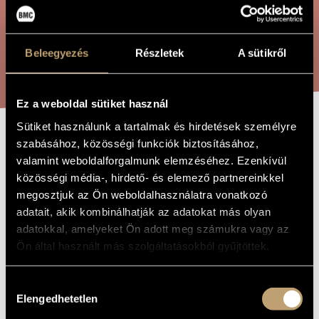
ÖSSZETETT KERESÉS
MŰVÉSZADATBÁZIS
ZENEMŰ-ADATBÁZIS
Beleegyezés
Részletek
A sütikről
KERESÉS
ZENEI KÖNYVTÁR, ONLINE KATALÓGUS
Ez a weboldal sütiket használ
Sütiket használunk a tartalmak és hirdetések személyre
szabásához, közösségi funkciók biztosításához,
MONOLÓG
A MŰ CÍME
valamint weboldalforgalmunk elemzéséhez. Ezenkívül
közösségi média-, hirdető- és elemező partnereinkkel
Olsvay Endre
megosztjuk az Ön weboldalhasználatra vonatkozó
ZENESZERZŐ
adatait, akik kombinálhatják az adatokat más olyan
Monológ
EREDETI /
adatokkal, amelyeket Ön adott meg számukra vagy az
MAGYAR CÍM
Ön által használt más szolgáltatásokból gyűjtöttek.
Monologue
IDEGEN
NYELVŰ /
ANGOL CÍM
Hozzájárulás
Fuvolára
ALCÍM
Elengedhetetlen
kiválasztása
2007
A MŰ