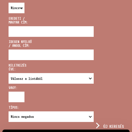
EREDETI /
MAGYAR CÍM:
CÍM
IDEGEN NYELVŰ
/ ANGOL CÍM:
EMAIL
infokozpont@bmc.hu
KELETKEZÉS
ÉVE:
TELEFON
VAGY:
NYITVA TARTÁS
TÍPUS:
ÚJ KERESÉS