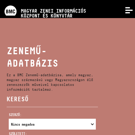
PROGRAMOK
MAGYAR ZENEI INFORMÁCIÓS
MENÜ
KÖZPONT ÉS KÖNYVTÁR
VERSENYEK
KÉPZÉSEK
ZENEMŰ-
ADATBÁZIS
KIADVÁNYOK
Ez a BMC Zenemű-adatbázisa, amely magyar,
RÓLUNK
magyar származású vagy Magyarországon élő
zeneszerzők műveivel kapcsolatos
információt tartalmaz.
KERESŐ
KAPCSOLAT
SZERZŐ:
VIDEÓ GALÉRIA
SZÜLETETT: