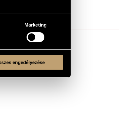
Marketing
szes engedélyezése