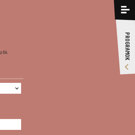
PROGRAMOK
KÉPZÉSEK
PROGRAMOK
RÓLUNK
zők
VIDEÓ GALÉRIA