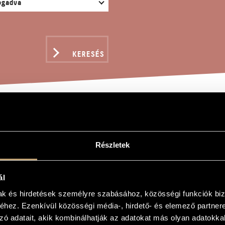
KERESÉS
ZENLÉT - 3 DAL GERGE
OR VERSEIRE
Részletek
ál
ád
mak és hirdetések személyre szabásához, közösségi funkciók biz
hez. Ezenkívül közösségi média-, hirdető- és elemező partner
3 dal Gergely Edit és Tompa Gábor verseire
zó adatait, akik kombinálhatják az adatokat más olyan adatokka