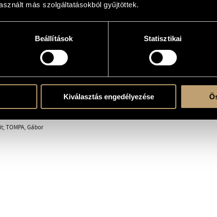
 3 Songs on Poems by Edit Gergely and Gábor Tompa
sznált más szolgáltatásokból gyűjtöttek.
gra és zongorára, illetve marimbára és tenor szaxofonra
Beállítások
Statisztikai
k)ra és szólóhangszer(ek)re
imba, sax.t.
Kiválasztás engedélyezése
Ös
it; TOMPA, Gábor