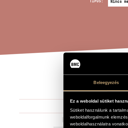
TÍPUS:
KÉS
A MŰ CÍME
GÁB
Beleegyezés
Ez a weboldal sütiket haszn
Könczei Árp
ZENESZERZŐ
Sütiket használunk a tartal
weboldalforgalmunk elemzésé
Készenlét - 
EREDETI / MAGYAR CÍM
weboldalhasználatra vonatko