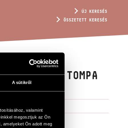
ÚJ KERESÉS
ÖSSZETETT KERESÉS
LY EDIT ÉS TOMPA
A sütikről
tosításához, valamint
einkkel megosztjuk az Ön
l, amelyeket Ön adott meg