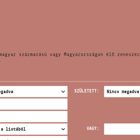
HÍREK
CÍM
VERSENYEK
EMAIL
infokozpont@bmc.hu
KIADVÁNYOK
TELEFON
magyar származású vagy Magyarországon élő zeneszer
KAPCSOLAT
.
NYITVA TARTÁS
SZÜLETETT:
VAGY: