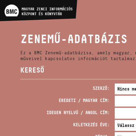
MŰVÉSZADATBÁZIS
MAGYAR ZENEI INFORMÁCIÓS
KÖZPONT ÉS KÖNYVTÁR
ZENEMŰ-ADATBÁZIS
ZENEMŰ-ADATBÁZIS
ZENEI KÖNYVTÁR, ONLINE
KATALÓGUS
Ez a BMC Zenemű-adatbázisa, amely magyar, 
műveivel kapcsolatos információt tartalmaz
KERESŐ
SZERZŐ:
EREDETI / MAGYAR CÍM:
IDEGEN NYELVŰ / ANGOL CÍM:
KELETKEZÉS ÉVE: