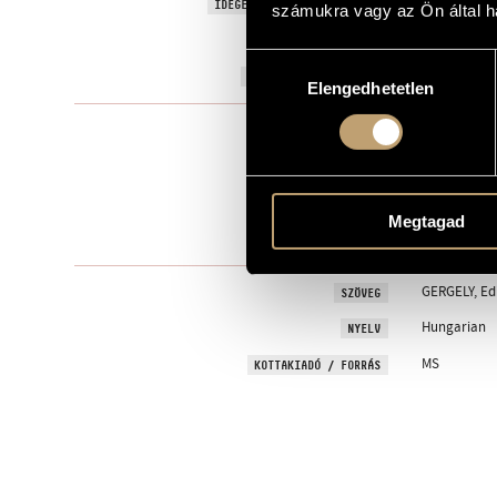
Readiness -
IDEGEN NYELVŰ / ANGOL CÍM
számukra vagy az Ön által ha
Szoprán han
ALCÍM
Hozzájárulás
2000
A MŰ KELETKEZÉSI ÉVE
Elengedhetetlen
kiválasztása
Szólóhang(o
TÍPUS
4
ELŐADÓK SZÁMA
S. - pf., mar
ELŐADÓI APPARÁTUS
Megtagad
I - II - III
TÉTELEK, RÉSZEK
GERGELY, Ed
SZÖVEG
Hungarian
NYELV
MS
KOTTAKIADÓ / FORRÁS