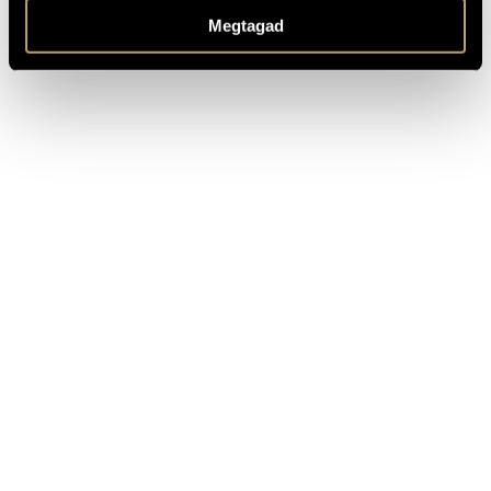
nava.hu)
Megtagad