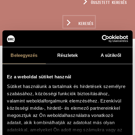
ÖSSZETETT KERESÉS
MŰVÉSZADATBÁZIS
ZENEMŰ-ADATBÁZIS
KERESÉS
ZENEI KÖNYVTÁR, ONLINE KATALÓGUS
Beleegyezés
Részletek
A sütikről
ÁTIRAT -
A MŰ CÍME
SZOKOLAY
Ez a weboldal sütiket használ
SÁNDOR:
Sütiket használunk a tartalmak és hirdetések személyre
ÁHITATOS
szabásához, közösségi funkciók biztosításához,
ÉNEKEK
valamint weboldalforgalmunk elemzéséhez. Ezenkívül
közösségi média-, hirdető- és elemező partnereinkkel
megosztjuk az Ön weboldalhasználatra vonatkozó
Gémesi Géza
ZENESZERZŐ
adatait, akik kombinálhatják az adatokat más olyan
adatokkal, amelyeket Ön adott meg számukra vagy az
Átirat - Szokolay Sándor: Áhitatos énekek
EREDETI /