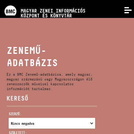
PROGRAMOK
MAGYAR ZENEI INFORMÁCIÓS
MENÜ
KÖZPONT ÉS KÖNYVTÁR
VERSENYEK
KÉPZÉSEK
ZENEMŰ-
ADATBÁZIS
KIADVÁNYOK
Ez a BMC Zenemű-adatbázisa, amely magyar,
RÓLUNK
magyar származású vagy Magyarországon élő
zeneszerzők műveivel kapcsolatos
információt tartalmaz.
KERESŐ
KAPCSOLAT
SZERZŐ:
VIDEÓ GALÉRIA
SZÜLETETT: