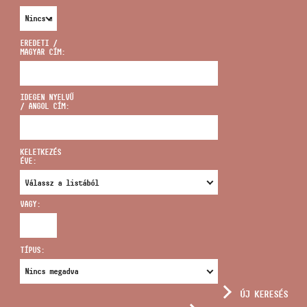
EREDETI /
MAGYAR CÍM:
CÍM
IDEGEN NYELVŰ
/ ANGOL CÍM:
EMAIL
infokozpont@bmc.hu
KELETKEZÉS
ÉVE:
TELEFON
VAGY:
NYITVA TARTÁS
TÍPUS:
ÚJ KERESÉS