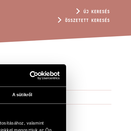
ÚJ KERESÉS
ÖSSZETETT KERESÉS
A sütikről
tosításához, valamint
einkkel megosztjuk az Ön