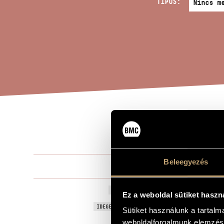
TÍPUS:
AVE
A MŰ CÍME
Beleegyezés
Csemiczky M
ZENESZERZŐ
Ave Maria (E
EREDETI / MAGYAR CÍM
Ez a weboldal sütiket haszn
Ave Maria (in
IDEGEN NYELVŰ / ANGOL CÍM
Sütiket használunk a tartal
Vegyeskarra
weboldalforgalmunk elemzésé
ALCÍM