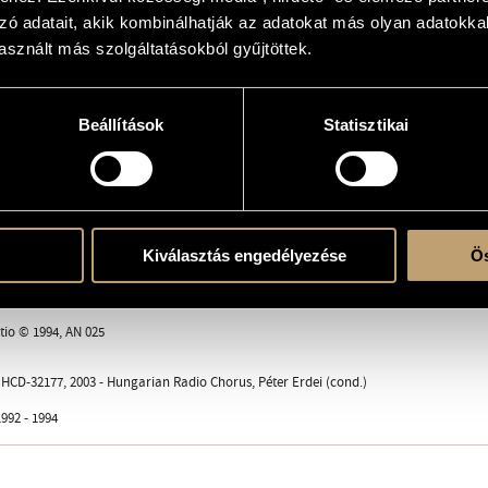
zó adatait, akik kombinálhatják az adatokat más olyan adatokka
sznált más szolgáltatásokból gyűjtöttek.
(S-A-T-B)
Beállítások
Statisztikai
ent
Kiválasztás engedélyezése
Ös
tio © 1994, AN 025
CD-32177, 2003 - Hungarian Radio Chorus, Péter Erdei (cond.)
992 - 1994