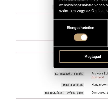
weboldalhasználatra vonatko
1994
A MŰ KELETKEZÉSI ÉVE
számukra vagy az Ön által ha
Vegyeskarra
TÍPUS
Hozzájárulás
mixed choir 
ELŐADÓI APPARÁTUS
Elengedhetetlen
kiválasztása
3 perc
IDŐTARTAM
One movem
TÉTELEK, RÉSZEK
Megtagad
biblical
SZÖVEG
Latin
NYELV
Ars Nova Edi
KOTTAKIADÓ / FORRÁS
Buy here!
Hungaroton H
HANGFELVÉTELEK
Composed: 1
MEGJEGYZÉSEK, TOVÁBBI INFO