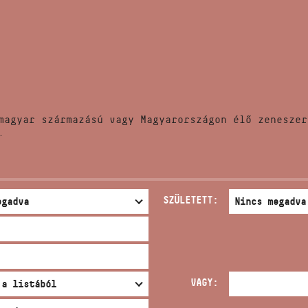
HÍREK
CÍM
VERSENYEK
EMAIL
infokozpont@bmc.hu
KIADVÁNYOK
TELEFON
magyar származású vagy Magyarországon élő zeneszer
KAPCSOLAT
.
NYITVA TARTÁS
SZÜLETETT:
VAGY: