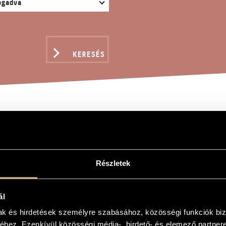
KERESÉS
 MARIA (E-DÚR)
Részletek
iklós
-dúr)
ál
 E)
mak és hirdetések személyre szabásához, közösségi funkciók biz
hez. Ezenkívül közösségi média-, hirdető- és elemező partner