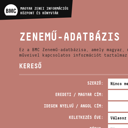
MŰVÉSZADATBÁZIS
MAGYAR ZENEI INFORMÁCIÓS
KÖZPONT ÉS KÖNYVTÁR
ZENEMŰ-ADATBÁZIS
ZENEMŰ-ADATBÁZIS
ZENEI KÖNYVTÁR, ONLINE
KATALÓGUS
Ez a BMC Zenemű-adatbázisa, amely magyar, 
műveivel kapcsolatos információt tartalmaz
KERESŐ
SZERZŐ:
EREDETI / MAGYAR CÍM:
IDEGEN NYELVŰ / ANGOL CÍM:
KELETKEZÉS ÉVE: