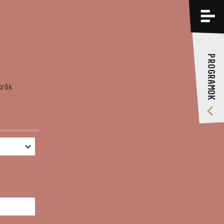
PROGRAMOK
KÉPZÉSEK
PROGRAMOK
RÓLUNK
zők
VIDEÓ GALÉRIA