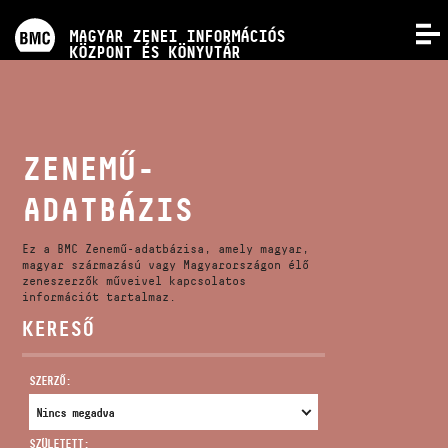
PROGRAMOK
MAGYAR ZENEI INFORMÁCIÓS
MENÜ
KÖZPONT ÉS KÖNYVTÁR
VERSENYEK
KÉPZÉSEK
ZENEMŰ-
ADATBÁZIS
KIADVÁNYOK
Ez a BMC Zenemű-adatbázisa, amely magyar,
RÓLUNK
magyar származású vagy Magyarországon élő
zeneszerzők műveivel kapcsolatos
információt tartalmaz.
KERESŐ
KAPCSOLAT
SZERZŐ:
VIDEÓ GALÉRIA
SZÜLETETT: