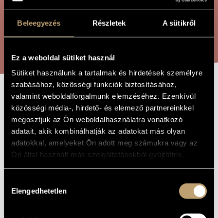
ÖSSZETETT KERESÉS
MŰVÉSZADATBÁZIS
Beleegyezés
Részletek
A sütikről
ZENEMŰ-ADATBÁZIS
KERESÉS
ZENEI KÖNYVTÁR, ONLINE KATALÓGUS
Ez a weboldal sütiket használ
Sütiket használunk a tartalmak és hirdetések személyre
szabásához, közösségi funkciók biztosításához,
valamint weboldalforgalmunk elemzéséhez. Ezenkívül
METTIMI
A MŰ CÍME
közösségi média-, hirdető- és elemező partnereinkkel
megosztjuk az Ön weboldalhasználatra vonatkozó
adatait, akik kombinálhatják az adatokat más olyan
Orbán György
ZENESZERZŐ
adatokkal, amelyeket Ön adott meg számukra vagy az
Mettimi
EREDETI /
Ön által használt más szolgáltatásokból gyűjtöttek.
MAGYAR CÍM
Mettimi
IDEGEN
NYELVŰ /
Hozzájárulás
ANGOL CÍM
Elengedhetetlen
kiválasztása
Erdélyi madrigálokból - Vegyeskarra és zongorára
ALCÍM
Kórusra és szólóhangszer(ek)re
TÍPUS