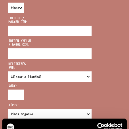
EREDETI /
MAGYAR CÍM:
CÍM
IDEGEN NYELVŰ
/ ANGOL CÍM:
EMAIL
infokozpont@bmc.hu
KELETKEZÉS
ÉVE:
TELEFON
VAGY:
NYITVA TARTÁS
TÍPUS:
ÚJ KERESÉS