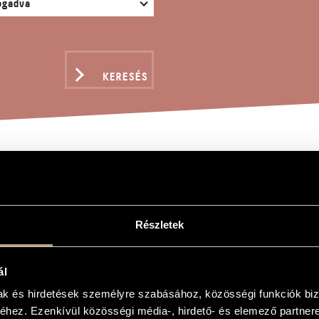
KERESÉS
A REDEMPTORIS MATER 
Részletek
gy
oris mater (in D)
ál
oris mater (in D)
mak és hirdetések személyre szabásához, közösségi funkciók biz
hez. Ezenkívül közösségi média-, hirdető- és elemező partner
 és zongorára