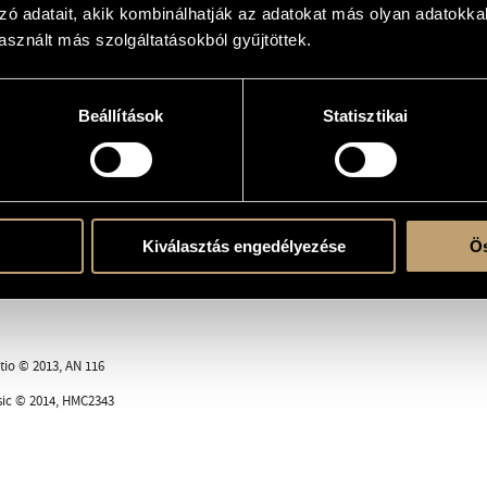
zó adatait, akik kombinálhatják az adatokat más olyan adatokka
red
sznált más szolgáltatásokból gyűjtöttek.
Beállítások
Statisztikai
zólóhangszer(ek)re
S-A-T-B) - pf.
ent
Kiválasztás engedélyezése
Ös
tio © 2013, AN 116
ic © 2014, HMC2343