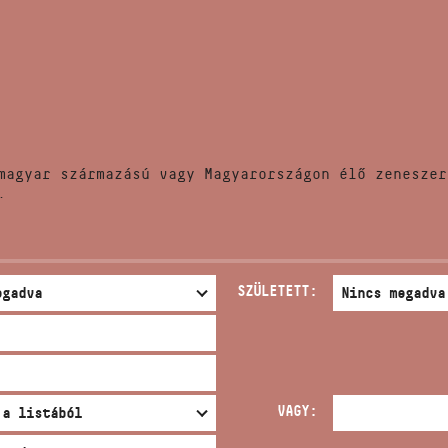
HÍREK
CÍM
VERSENYEK
EMAIL
infokozpont@bmc.hu
KIADVÁNYOK
TELEFON
magyar származású vagy Magyarországon élő zeneszer
KAPCSOLAT
.
NYITVA TARTÁS
SZÜLETETT:
VAGY: