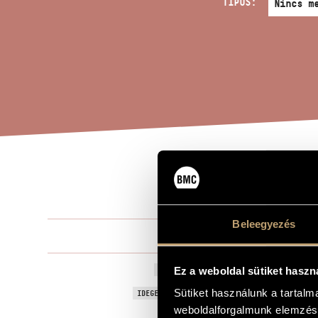
TÍPUS:
ALM
A MŰ CÍME
Beleegyezés
Orbán Györ
ZENESZERZŐ
Alma redempt
Ez a weboldal sütiket haszn
EREDETI / MAGYAR CÍM
Alma redempt
Sütiket használunk a tartal
IDEGEN NYELVŰ / ANGOL CÍM
weboldalforgalmunk elemzésé
Vegyeskarra
ALCÍM