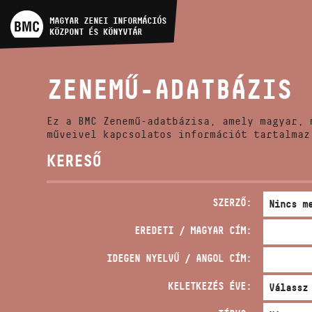
MŰVÉSZADATBÁZIS
MAGYAR ZENEI INFORMÁCIÓS
KÖZPONT ÉS KÖNYVTÁR
ZENEMŰ-ADATBÁZIS
ZENEMŰ-ADATBÁZIS
ZENEI KÖNYVTÁR, ONLINE
KATALÓGUS
Ez a BMC Zenemű-adatbázisa, amely magyar, 
műveivel kapcsolatos információt tartalmaz
KERESŐ
SZERZŐ:
EREDETI / MAGYAR CÍM:
IDEGEN NYELVŰ / ANGOL CÍM:
KELETKEZÉS ÉVE: