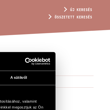
ÚJ KERESÉS
ÖSSZETETT KERESÉS
(IN D)
A sütikről
tosításához, valamint
einkkel megosztjuk az Ön