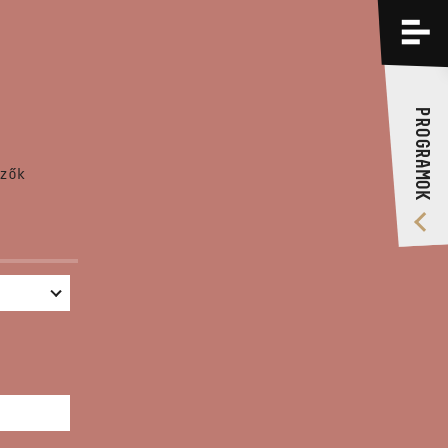
PROGRAMOK
KÉPZÉSEK
PROGRAMOK
RÓLUNK
zők
VIDEÓ GALÉRIA