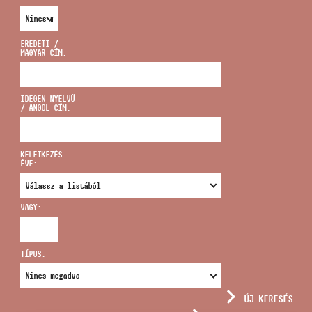
EREDETI /
MAGYAR CÍM:
CÍM
IDEGEN NYELVŰ
/ ANGOL CÍM:
EMAIL
infokozpont@bmc.hu
KELETKEZÉS
ÉVE:
TELEFON
VAGY:
NYITVA TARTÁS
TÍPUS:
ÚJ KERESÉS