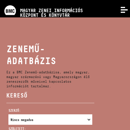
PROGRAMOK
MAGYAR ZENEI INFORMÁCIÓS
MENÜ
KÖZPONT ÉS KÖNYVTÁR
VERSENYEK
KÉPZÉSEK
ZENEMŰ-
ADATBÁZIS
KIADVÁNYOK
Ez a BMC Zenemű-adatbázisa, amely magyar,
RÓLUNK
magyar származású vagy Magyarországon élő
zeneszerzők műveivel kapcsolatos
információt tartalmaz.
KERESŐ
KAPCSOLAT
SZERZŐ:
VIDEÓ GALÉRIA
SZÜLETETT: