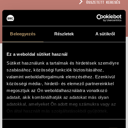
ÖSSZETETT KERESÉS
MŰVÉSZADATBÁZIS
ZENEMŰ-ADATBÁZIS
KERESÉS
ZENEI KÖNYVTÁR, ONLINE KATALÓGUS
Beleegyezés
Részletek
A sütikről
Ez a weboldal sütiket használ
SALVE REGINA Á
A MŰ CÍME
Sütiket használunk a tartalmak és hirdetések személyre
3
szabásához, közösségi funkciók biztosításához,
valamint weboldalforgalmunk elemzéséhez. Ezenkívül
közösségi média-, hirdető- és elemező partnereinkkel
Orbán György
ZENESZERZŐ
megosztjuk az Ön weboldalhasználatra vonatkozó
adatait, akik kombinálhatják az adatokat más olyan
Salve Regina á 3
EREDETI /
MAGYAR CÍM
adatokkal, amelyeket Ön adott meg számukra vagy az
Salve Regina á 3
Ön által használt más szolgáltatásokból gyűjtöttek.
IDEGEN
NYELVŰ /
ANGOL CÍM
Háromszólamú nőikarra
Hozzájárulás
ALCÍM