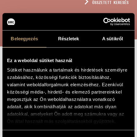
ÖSSZETETT KERESÉS
MŰVÉSZADATBÁZIS
ZENEMŰ-ADATBÁZIS
KERESÉS
ZENEI KÖNYVTÁR, ONLINE KATALÓGUS
Beleegyezés
Részletek
A sütikről
Ez a weboldal sütiket használ
HORAE
A MŰ CÍME
Sütiket használunk a tartalmak és hirdetések személyre
szabásához, közösségi funkciók biztosításához,
Orbán György
ZENESZERZŐ
valamint weboldalforgalmunk elemzéséhez. Ezenkívül
közösségi média-, hirdető- és elemező partnereinkkel
Horae
EREDETI /
megosztjuk az Ön weboldalhasználatra vonatkozó
MAGYAR CÍM
adatait, akik kombinálhatják az adatokat más olyan
Horae
IDEGEN
NYELVŰ /
adatokkal, amelyeket Ön adott meg számukra vagy az
ANGOL CÍM
Ön által használt más szolgáltatásokból gyűjtöttek.
Anonymi Hungari "Regina Martyrum", in: "Amor Sanctus",
ALCÍM
Mihály Babits, Budapest
1994
A MŰ