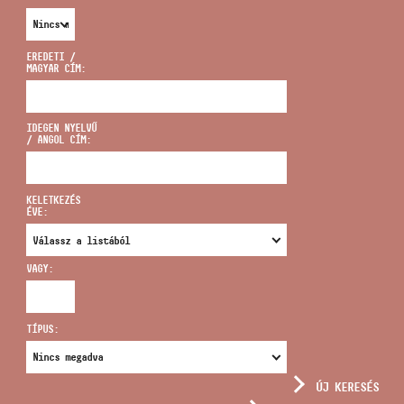
EREDETI /
MAGYAR CÍM:
CÍM
IDEGEN NYELVŰ
/ ANGOL CÍM:
EMAIL
infokozpont@bmc.hu
KELETKEZÉS
ÉVE:
TELEFON
VAGY:
NYITVA TARTÁS
TÍPUS:
ÚJ KERESÉS