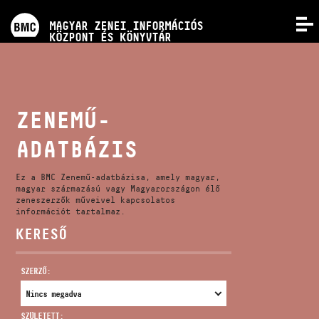
PROGRAMOK
MAGYAR ZENEI INFORMÁCIÓS
MENÜ
KÖZPONT ÉS KÖNYVTÁR
VERSENYEK
KÉPZÉSEK
ZENEMŰ-
ADATBÁZIS
KIADVÁNYOK
Ez a BMC Zenemű-adatbázisa, amely magyar,
RÓLUNK
magyar származású vagy Magyarországon élő
zeneszerzők műveivel kapcsolatos
információt tartalmaz.
KERESŐ
KAPCSOLAT
SZERZŐ:
VIDEÓ GALÉRIA
SZÜLETETT: