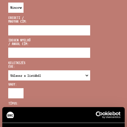
EREDETI /
MAGYAR CÍM:
CÍM
IDEGEN NYELVŰ
/ ANGOL CÍM:
EMAIL
infokozpont@bmc.hu
KELETKEZÉS
ÉVE:
TELEFON
VAGY:
NYITVA TARTÁS
TÍPUS:
ÚJ KERESÉS