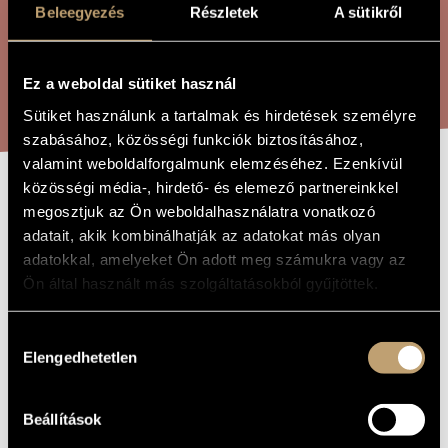
ÖSSZETETT KERESÉS
Beleegyezés
Részletek
A sütikről
MŰVÉSZADATBÁZIS
ZENEMŰ-ADATBÁZIS
KERESÉS
Ez a weboldal sütiket használ
ZENEI KÖNYVTÁR, ONLINE KATALÓGUS
Sütiket használunk a tartalmak és hirdetések személyre
szabásához, közösségi funkciók biztosításához,
valamint weboldalforgalmunk elemzéséhez. Ezenkívül
közösségi média-, hirdető- és elemező partnereinkkel
KIS SZVIT
A MŰ CÍME
megosztjuk az Ön weboldalhasználatra vonatkozó
adatait, akik kombinálhatják az adatokat más olyan
adatokkal, amelyeket Ön adott meg számukra vagy az
Faragó Béla
ZENESZERZŐ
Ön által használt más szolgáltatásokból gyűjtöttek.
Kis szvit
EREDETI /
MAGYAR CÍM
Hozzájárulás
Little Suite
IDEGEN
Elengedhetetlen
kiválasztása
NYELVŰ /
ANGOL CÍM
Gitárkvartettre vagy gitárzenekarra
ALCÍM
Beállítások
Kamarazene
TÍPUS