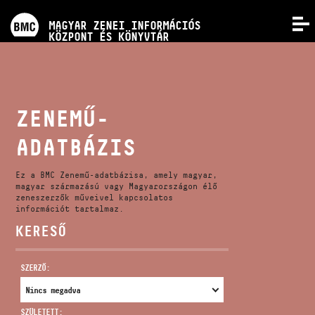
PROGRAMOK
MAGYAR ZENEI INFORMÁCIÓS
MENÜ
KÖZPONT ÉS KÖNYVTÁR
VERSENYEK
KÉPZÉSEK
ZENEMŰ-
ADATBÁZIS
KIADVÁNYOK
Ez a BMC Zenemű-adatbázisa, amely magyar,
RÓLUNK
magyar származású vagy Magyarországon élő
zeneszerzők műveivel kapcsolatos
információt tartalmaz.
KERESŐ
KAPCSOLAT
SZERZŐ:
VIDEÓ GALÉRIA
SZÜLETETT: