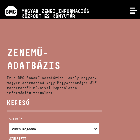
PROGRAMOK
MAGYAR ZENEI INFORMÁCIÓS
MENÜ
KÖZPONT ÉS KÖNYVTÁR
VERSENYEK
KÉPZÉSEK
ZENEMŰ-
ADATBÁZIS
KIADVÁNYOK
Ez a BMC Zenemű-adatbázisa, amely magyar,
RÓLUNK
magyar származású vagy Magyarországon élő
zeneszerzők műveivel kapcsolatos
információt tartalmaz.
KERESŐ
KAPCSOLAT
SZERZŐ:
VIDEÓ GALÉRIA
SZÜLETETT: