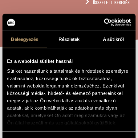
ÖSSZETETT KERESÉS
MŰVÉSZADATBÁZIS
ZENEMŰ-ADATBÁZIS
KERESÉS
ZENEI KÖNYVTÁR, ONLINE KATALÓGUS
Beleegyezés
Részletek
A sütikről
Ez a weboldal sütiket használ
SIRATÓ
A MŰ CÍME
Sütiket használunk a tartalmak és hirdetések személyre
szabásához, közösségi funkciók biztosításához,
Király László
ZENESZERZŐ
valamint weboldalforgalmunk elemzéséhez. Ezenkívül
közösségi média-, hirdető- és elemező partnereinkkel
Sirató
EREDETI /
megosztjuk az Ön weboldalhasználatra vonatkozó
MAGYAR CÍM
adatait, akik kombinálhatják az adatokat más olyan
Lament
IDEGEN
NYELVŰ /
adatokkal, amelyeket Ön adott meg számukra vagy az
ANGOL CÍM
Ön által használt más szolgáltatásokból gyűjtöttek.
Hegedűre
ALCÍM
In memoriam Miklós Stábel
AJÁNLÁS