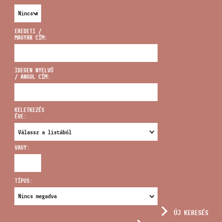
EREDETI /
MAGYAR CÍM:
CÍM
IDEGEN NYELVŰ
/ ANGOL CÍM:
EMAIL
infokozpont@bmc.hu
KELETKEZÉS
ÉVE:
TELEFON
VAGY:
NYITVA TARTÁS
TÍPUS:
ÚJ KERESÉS