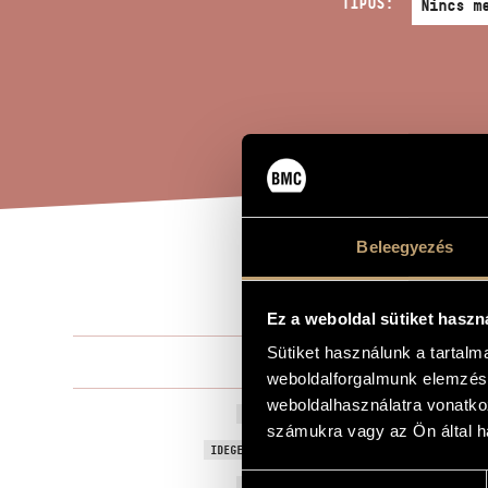
TÍPUS:
Beleegyezés
HOM
A MŰ CÍME
Ez a weboldal sütiket haszn
Sütiket használunk a tartal
Király Lászl
ZENESZERZŐ
weboldalforgalmunk elemzésé
weboldalhasználatra vonatko
Hommage á 
EREDETI / MAGYAR CÍM
számukra vagy az Ön által ha
Hommage á W
IDEGEN NYELVŰ / ANGOL CÍM
Hozzájárulás
1975
A MŰ KELETKEZÉSI ÉVE