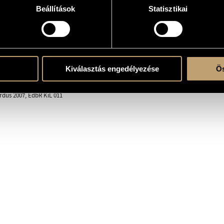
Beállítások
Statisztikai
erre
Kiválasztás engedélyezése
Ös
ent
rdus 2007, EdbR KiL 011