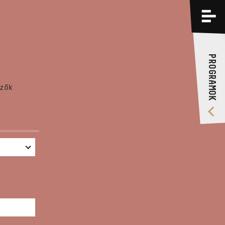
PROGRAMOK
KÉPZÉSEK
PROGRAMOK
RÓLUNK
zők
VIDEÓ GALÉRIA