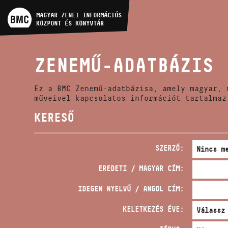
MŰVÉSZADATBÁZIS
MAGYAR ZENEI INFORMÁCIÓS
KÖZPONT ÉS KÖNYVTÁR
ZENEMŰ-ADATBÁZIS
ZENEMŰ-ADATBÁZIS
ZENEI KÖNYVTÁR, ONLINE
KATALÓGUS
Ez a BMC Zenemű-adatbázisa, amely magyar, 
műveivel kapcsolatos információt tartalmaz
KERESŐ
SZERZŐ:
EREDETI / MAGYAR CÍM:
IDEGEN NYELVŰ / ANGOL CÍM:
KELETKEZÉS ÉVE: