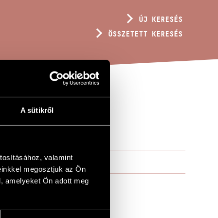
ÚJ KERESÉS
ÖSSZETETT KERESÉS
A sütikről
ORÁRA
tosításához, valamint
einkkel megosztjuk az Ön
l, amelyeket Ön adott meg