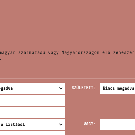
HÍREK
CÍM
VERSENYEK
EMAIL
infokozpont@bmc.hu
KIADVÁNYOK
TELEFON
magyar származású vagy Magyarországon élő zeneszer
KAPCSOLAT
.
NYITVA TARTÁS
SZÜLETETT:
VAGY: