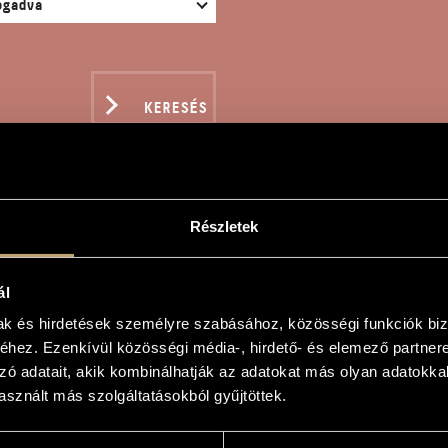
KERESÉS
Részletek
MAGE Á WEBERN - ZONG
ál
mak és hirdetések személyre szabásához, közösségi funkciók biz
ó
hez. Ezenkívül közösségi média-, hirdető- és elemező partner
zó adatait, akik kombinálhatják az adatokat más olyan adatokka
Webern - Zongorára
sznált más szolgáltatásokból gyűjtöttek.
ebern - For Piano