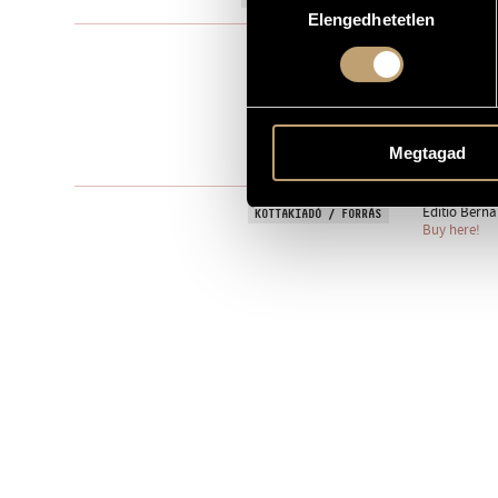
Elengedhetetlen
kiválasztása
Szólóhangsz
TÍPUS
1
ELŐADÓK SZÁMA
pf.
ELŐADÓI APPARÁTUS
Megtagad
One movem
TÉTELEK, RÉSZEK
Editio Berna
KOTTAKIADÓ / FORRÁS
Buy here!