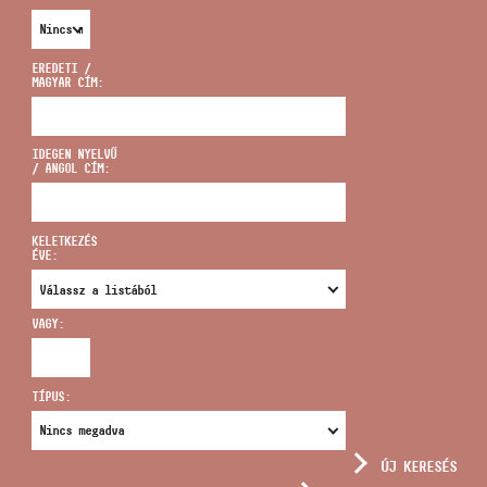
EREDETI /
MAGYAR CÍM:
CÍM
IDEGEN NYELVŰ
/ ANGOL CÍM:
EMAIL
infokozpont@bmc.hu
KELETKEZÉS
ÉVE:
TELEFON
VAGY:
NYITVA TARTÁS
TÍPUS:
ÚJ KERESÉS