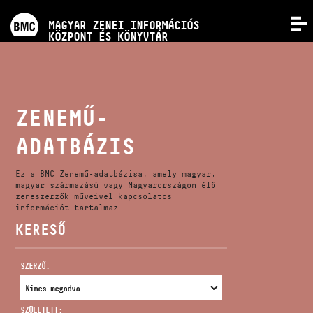
PROGRAMOK
MAGYAR ZENEI INFORMÁCIÓS
MENÜ
KÖZPONT ÉS KÖNYVTÁR
VERSENYEK
KÉPZÉSEK
ZENEMŰ-
ADATBÁZIS
KIADVÁNYOK
Ez a BMC Zenemű-adatbázisa, amely magyar,
RÓLUNK
magyar származású vagy Magyarországon élő
zeneszerzők műveivel kapcsolatos
információt tartalmaz.
KERESŐ
KAPCSOLAT
SZERZŐ:
VIDEÓ GALÉRIA
SZÜLETETT: