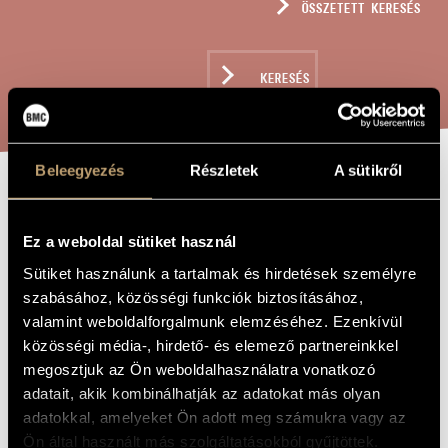
ÖSSZETETT KERESÉS
MŰVÉSZADATBÁZIS
ZENEMŰ-ADATBÁZIS
KERESÉS
ZENEI KÖNYVTÁR, ONLINE KATALÓGUS
Beleegyezés
Részletek
A sütikről
CSILLAG
A MŰ CÍME
CSENGŐK
Ez a weboldal sütiket használ
CSILINGELNEK -
Sütiket használunk a tartalmak és hirdetések személyre
szabásához, közösségi funkciók biztosításához,
10 DAL KANIZSA
valamint weboldalforgalmunk elemzéséhez. Ezenkívül
JÓZSEF
közösségi média-, hirdető- és elemező partnereinkkel
VERSEIRE
megosztjuk az Ön weboldalhasználatra vonatkozó
adatait, akik kombinálhatják az adatokat más olyan
adatokkal, amelyeket Ön adott meg számukra vagy az
Király László
ZENESZERZŐ
Ön által használt más szolgáltatásokból gyűjtöttek.