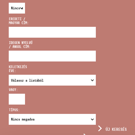
EREDETI /
MAGYAR CÍM:
CÍM
IDEGEN NYELVŰ
/ ANGOL CÍM:
EMAIL
infokozpont@bmc.hu
KELETKEZÉS
ÉVE:
TELEFON
VAGY:
NYITVA TARTÁS
TÍPUS:
ÚJ KERESÉS