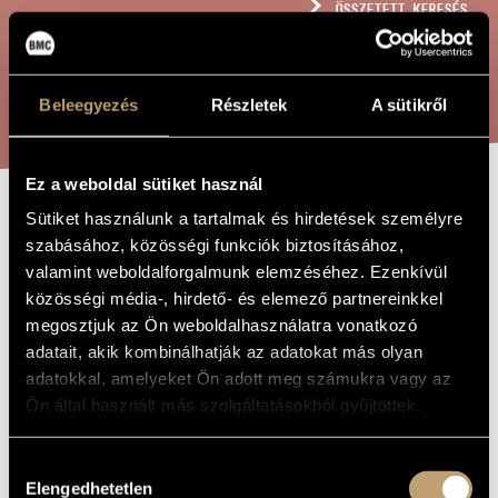
ÖSSZETETT KERESÉS
MŰVÉSZADATBÁZIS
ZENEMŰ-ADATBÁZIS
KERESÉS
Beleegyezés
Részletek
A sütikről
ZENEI KÖNYVTÁR, ONLINE KATALÓGUS
Ez a weboldal sütiket használ
Sütiket használunk a tartalmak és hirdetések személyre
FANTÁZIA EGY
A MŰ CÍME
szabásához, közösségi funkciók biztosításához,
BEATLES-DALRA
valamint weboldalforgalmunk elemzéséhez. Ezenkívül
- VONÓSÖTÖSRE
közösségi média-, hirdető- és elemező partnereinkkel
megosztjuk az Ön weboldalhasználatra vonatkozó
adatait, akik kombinálhatják az adatokat más olyan
Király László
ZENESZERZŐ
adatokkal, amelyeket Ön adott meg számukra vagy az
Ön által használt más szolgáltatásokból gyűjtöttek.
Fantázia egy Beatles-dalra - Vonósötösre
EREDETI /
MAGYAR CÍM
Fantasy on a Beatles-Song - For String Quintet
Hozzájárulás
IDEGEN
NYELVŰ /
Elengedhetetlen
kiválasztása
ANGOL CÍM