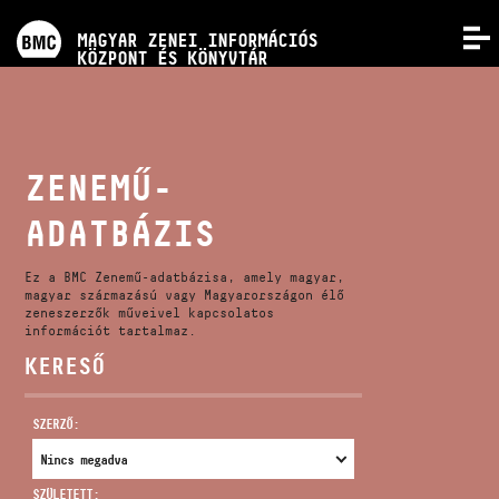
PROGRAMOK
MAGYAR ZENEI INFORMÁCIÓS
MENÜ
KÖZPONT ÉS KÖNYVTÁR
VERSENYEK
KÉPZÉSEK
ZENEMŰ-
ADATBÁZIS
KIADVÁNYOK
Ez a BMC Zenemű-adatbázisa, amely magyar,
RÓLUNK
magyar származású vagy Magyarországon élő
zeneszerzők műveivel kapcsolatos
információt tartalmaz.
KERESŐ
KAPCSOLAT
SZERZŐ:
VIDEÓ GALÉRIA
SZÜLETETT: