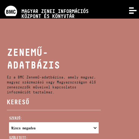
PROGRAMOK
MAGYAR ZENEI INFORMÁCIÓS
MENÜ
KÖZPONT ÉS KÖNYVTÁR
VERSENYEK
KÉPZÉSEK
ZENEMŰ-
ADATBÁZIS
KIADVÁNYOK
Ez a BMC Zenemű-adatbázisa, amely magyar,
RÓLUNK
magyar származású vagy Magyarországon élő
zeneszerzők műveivel kapcsolatos
információt tartalmaz.
KERESŐ
KAPCSOLAT
SZERZŐ:
VIDEÓ GALÉRIA
SZÜLETETT: