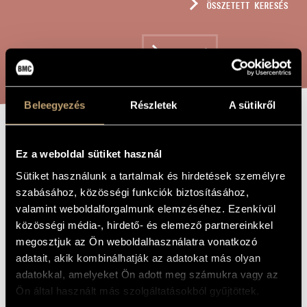
ÖSSZETETT KERESÉS
MŰVÉSZADATBÁZIS
ZENEMŰ-ADATBÁZIS
KERESÉS
ZENEI KÖNYVTÁR, ONLINE KATALÓGUS
Beleegyezés
Részletek
A sütikről
BOSWILI
A MŰ CÍME
Ez a weboldal sütiket használ
KIRÁNDULÁSOK
Sütiket használunk a tartalmak és hirdetések személyre
szabásához, közösségi funkciók biztosításához,
Király László
valamint weboldalforgalmunk elemzéséhez. Ezenkívül
ZENESZERZŐ
közösségi média-, hirdető- és elemező partnereinkkel
Boswili kirándulások
EREDETI /
megosztjuk az Ön weboldalhasználatra vonatkozó
MAGYAR CÍM
adatait, akik kombinálhatják az adatokat más olyan
Trips Around Boswil
IDEGEN
adatokkal, amelyeket Ön adott meg számukra vagy az
NYELVŰ /
ANGOL CÍM
Ön által használt más szolgáltatásokból gyűjtöttek.
1986
A MŰ