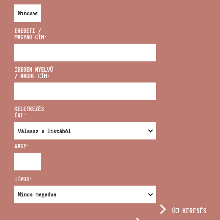
EREDETI /
MAGYAR CÍM:
CÍM
IDEGEN NYELVŰ
/ ANGOL CÍM:
EMAIL
infokozpont@bmc.hu
KELETKEZÉS
ÉVE:
TELEFON
VAGY:
NYITVA TARTÁS
TÍPUS:
ÚJ KERESÉS