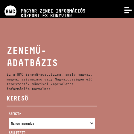
PROGRAMOK
MAGYAR ZENEI INFORMÁCIÓS
MENÜ
KÖZPONT ÉS KÖNYVTÁR
VERSENYEK
KÉPZÉSEK
ZENEMŰ-
ADATBÁZIS
KIADVÁNYOK
Ez a BMC Zenemű-adatbázisa, amely magyar,
RÓLUNK
magyar származású vagy Magyarországon élő
zeneszerzők műveivel kapcsolatos
információt tartalmaz.
KERESŐ
KAPCSOLAT
SZERZŐ:
VIDEÓ GALÉRIA
SZÜLETETT: