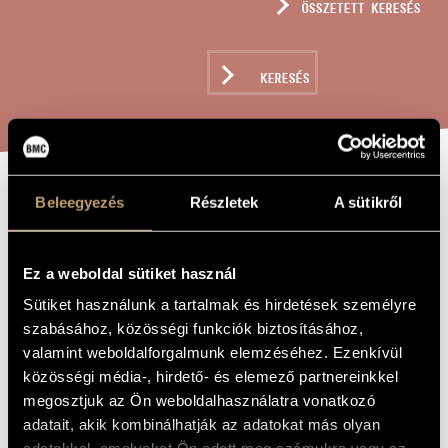
ÖSSZETETT KERESÉS
MŰVÉSZADATBÁZIS
ZENEMŰ-ADATBÁZIS
KERESÉS
ZENEI KÖNYVTÁR, ONLINE KATALÓGUS
BÚCSÚZÁSOK -
Beleegyezés
Részletek
A sütikről
A MŰ CÍME
DALCIKLUS
TENOR SZÓLÓRA
Ez a weboldal sütiket használ
ÉS ZENEKARRA
Sütiket használunk a tartalmak és hirdetések személyre
szabásához, közösségi funkciók biztosításához,
valamint weboldalforgalmunk elemzéséhez. Ezenkívül
Király László
ZENESZERZŐ
közösségi média-, hirdető- és elemező partnereinkkel
megosztjuk az Ön weboldalhasználatra vonatkozó
Búcsúzások - Dalciklus tenor szólóra és zenekarra
EREDETI /
adatait, akik kombinálhatják az adatokat más olyan
MAGYAR CÍM