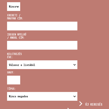
EREDETI /
MAGYAR CÍM:
CÍM
IDEGEN NYELVŰ
/ ANGOL CÍM:
EMAIL
infokozpont@bmc.hu
KELETKEZÉS
ÉVE:
TELEFON
VAGY:
NYITVA TARTÁS
TÍPUS:
ÚJ KERESÉS