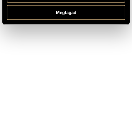
Based on poems by László Nádor, János Kántor Kurszán and
MEGJEGYZÉSEK,
Péter Fábri
TOVÁBBI INFO
Megtagad