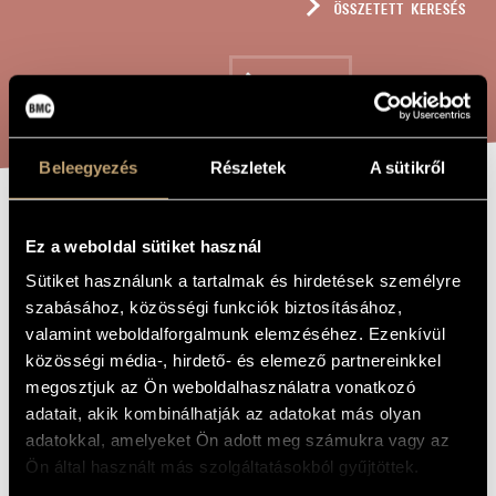
ÖSSZETETT KERESÉS
MŰVÉSZADATBÁZIS
ZENEMŰ-ADATBÁZIS
KERESÉS
ZENEI KÖNYVTÁR, ONLINE KATALÓGUS
Beleegyezés
Részletek
A sütikről
KÖNYÖRGŐ
A MŰ CÍME
Ez a weboldal sütiket használ
IMÁDSÁG
Sütiket használunk a tartalmak és hirdetések személyre
szabásához, közösségi funkciók biztosításához,
valamint weboldalforgalmunk elemzéséhez. Ezenkívül
Mohay Miklós
ZENESZERZŐ
közösségi média-, hirdető- és elemező partnereinkkel
Könyörgő imádság
EREDETI /
megosztjuk az Ön weboldalhasználatra vonatkozó
MAGYAR CÍM
adatait, akik kombinálhatják az adatokat más olyan
Pleading Prayer
IDEGEN
adatokkal, amelyeket Ön adott meg számukra vagy az
NYELVŰ /
ANGOL CÍM
Ön által használt más szolgáltatásokból gyűjtöttek.
Népi szövegre, nőikarra
ALCÍM