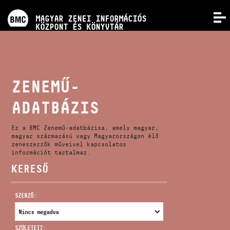
PROGRAMOK
MAGYAR ZENEI INFORMÁCIÓS
MENÜ
KÖZPONT ÉS KÖNYVTÁR
VERSENYEK
KÉPZÉSEK
ZENEMŰ-
ADATBÁZIS
KIADVÁNYOK
Ez a BMC Zenemű-adatbázisa, amely magyar,
RÓLUNK
magyar származású vagy Magyarországon élő
zeneszerzők műveivel kapcsolatos
információt tartalmaz.
KERESŐ
KAPCSOLAT
SZERZŐ:
VIDEÓ GALÉRIA
SZÜLETETT: