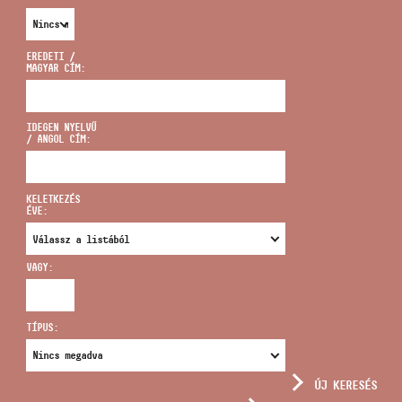
EREDETI /
MAGYAR CÍM:
CÍM
IDEGEN NYELVŰ
/ ANGOL CÍM:
EMAIL
infokozpont@bmc.hu
KELETKEZÉS
ÉVE:
TELEFON
VAGY:
NYITVA TARTÁS
TÍPUS:
ÚJ KERESÉS