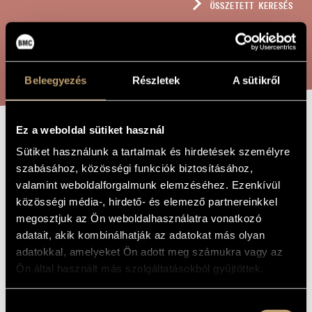
ÖSSZETETT KERESÉS
MŰVÉSZADATBÁZIS
ZENEMŰ-ADATBÁZIS
KERESÉS
ZENEI KÖNYVTÁR, ONLINE KATALÓGUS
Beleegyezés
Részletek
A sütikről
Ez a weboldal sütiket használ
SALVE REGINA
A MŰ CÍME
Sütiket használunk a tartalmak és hirdetések személyre
szabásához, közösségi funkciók biztosításához,
valamint weboldalforgalmunk elemzéséhez. Ezenkívül
Mohay Miklós
ZENESZERZŐ
közösségi média-, hirdető- és elemező partnereinkkel
Salve Regina
megosztjuk az Ön weboldalhasználatra vonatkozó
EREDETI /
MAGYAR CÍM
adatait, akik kombinálhatják az adatokat más olyan
Salve Regina
IDEGEN
adatokkal, amelyeket Ön adott meg számukra vagy az
NYELVŰ /
ANGOL CÍM
Ön által használt más szolgáltatásokból gyűjtöttek.
Chours femininus
ALCÍM
To Zsolt Szesztay
AJÁNLÁS
Hozzájárulás