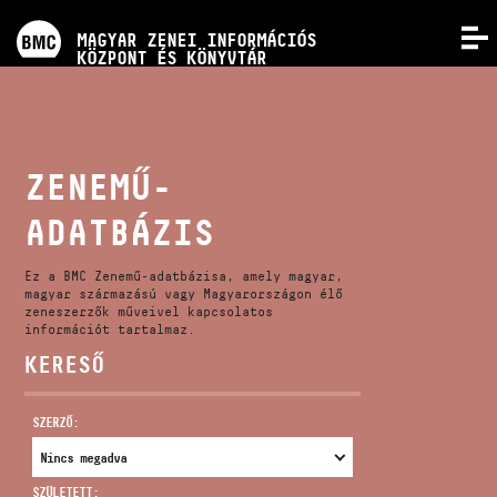
PROGRAMOK
MAGYAR ZENEI INFORMÁCIÓS
MENÜ
KÖZPONT ÉS KÖNYVTÁR
VERSENYEK
KÉPZÉSEK
ZENEMŰ-
ADATBÁZIS
KIADVÁNYOK
Ez a BMC Zenemű-adatbázisa, amely magyar,
RÓLUNK
magyar származású vagy Magyarországon élő
zeneszerzők műveivel kapcsolatos
információt tartalmaz.
KERESŐ
KAPCSOLAT
SZERZŐ:
VIDEÓ GALÉRIA
SZÜLETETT: