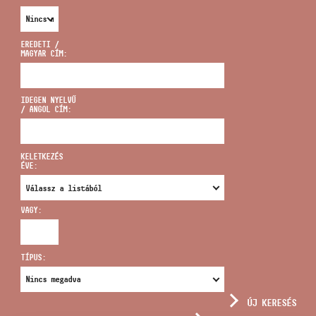
EREDETI /
MAGYAR CÍM:
CÍM
IDEGEN NYELVŰ
/ ANGOL CÍM:
EMAIL
infokozpont@bmc.hu
KELETKEZÉS
ÉVE:
TELEFON
VAGY:
NYITVA TARTÁS
TÍPUS:
ÚJ KERESÉS