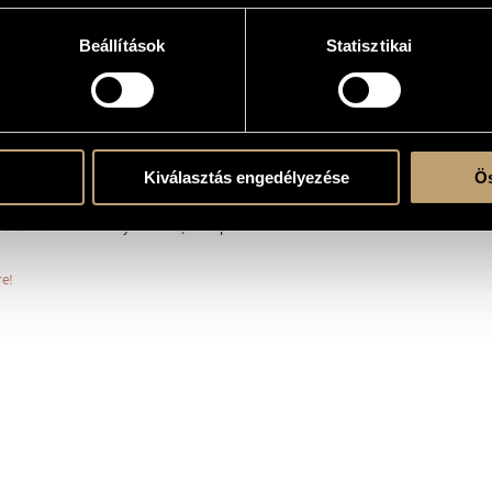
Beállítások
Statisztikai
szalagra
ls)
ent
Kiválasztás engedélyezése
Ös
 Liszt Ferenc Academy of Music, Budapest
re!