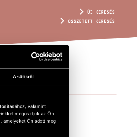
ÚJ KERESÉS
ÖSSZETETT KERESÉS
A sütikről
tosításához, valamint
einkkel megosztjuk az Ön
l, amelyeket Ön adott meg