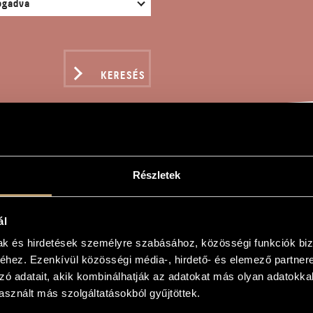
KERESÉS
LÜD
Részletek
ál
r
mak és hirdetések személyre szabásához, közösségi funkciók biz
hez. Ezenkívül közösségi média-, hirdető- és elemező partner
zó adatait, akik kombinálhatják az adatokat más olyan adatokka
sznált más szolgáltatásokból gyűjtöttek.