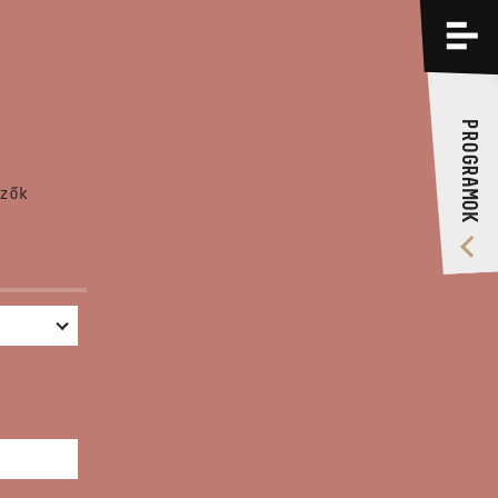
PROGRAMOK
KÉPZÉSEK
PROGRAMOK
RÓLUNK
zők
VIDEÓ GALÉRIA