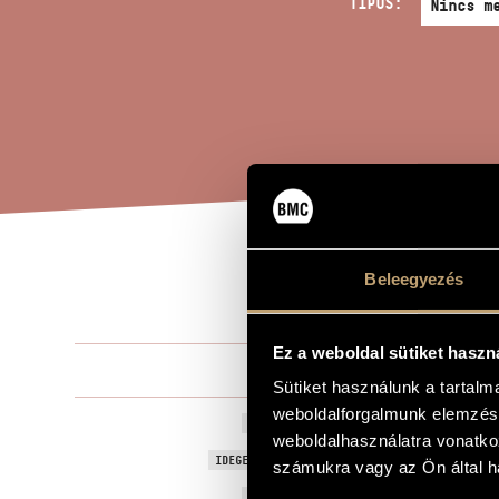
TÍPUS:
PRE
Beleegyezés
A MŰ CÍME
Ez a weboldal sütiket haszn
Tornyai Péte
ZENESZERZŐ
Sütiket használunk a tartal
weboldalforgalmunk elemzésé
Prelüd
EREDETI / MAGYAR CÍM
weboldalhasználatra vonatko
Prelude
IDEGEN NYELVŰ / ANGOL CÍM
számukra vagy az Ön által ha
2009
A MŰ KELETKEZÉSI ÉVE