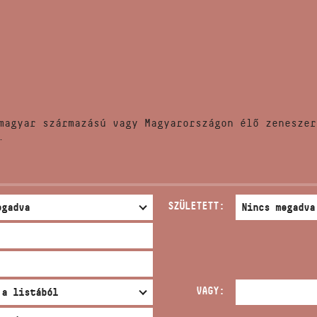
HÍREK
CÍM
VERSENYEK
EMAIL
infokozpont@bmc.hu
KIADVÁNYOK
TELEFON
magyar származású vagy Magyarországon élő zeneszer
KAPCSOLAT
.
NYITVA TARTÁS
SZÜLETETT:
VAGY: