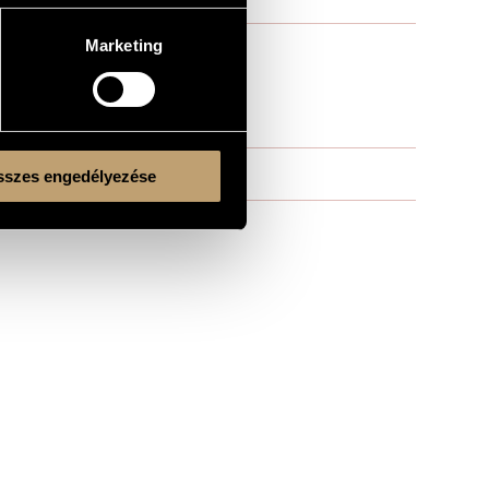
Marketing
szes engedélyezése