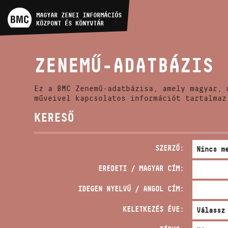
MŰVÉSZADATBÁZIS
MAGYAR ZENEI INFORMÁCIÓS
KÖZPONT ÉS KÖNYVTÁR
ZENEMŰ-ADATBÁZIS
ZENEMŰ-ADATBÁZIS
ZENEI KÖNYVTÁR, ONLINE
KATALÓGUS
Ez a BMC Zenemű-adatbázisa, amely magyar, 
műveivel kapcsolatos információt tartalmaz
KERESŐ
SZERZŐ:
EREDETI / MAGYAR CÍM:
IDEGEN NYELVŰ / ANGOL CÍM:
KELETKEZÉS ÉVE: