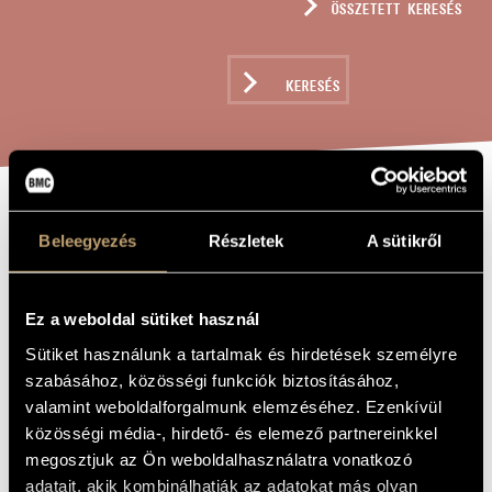
ÖSSZETETT KERESÉS
MŰVÉSZADATBÁZIS
ZENEMŰ-ADATBÁZIS
KERESÉS
ZENEI KÖNYVTÁR, ONLINE KATALÓGUS
THEME,
A MŰ CÍME
Beleegyezés
Részletek
A sütikről
VARIATIONS AND
FINALE, OP. 13
Ez a weboldal sütiket használ
Sütiket használunk a tartalmak és hirdetések személyre
Rózsa Miklós
ZENESZERZŐ
szabásához, közösségi funkciók biztosításához,
valamint weboldalforgalmunk elemzéséhez. Ezenkívül
Theme, Variations and Finale, Op. 13
EREDETI /
közösségi média-, hirdető- és elemező partnereinkkel
MAGYAR CÍM
megosztjuk az Ön weboldalhasználatra vonatkozó
Theme, Variations and Finale, Op. 13
IDEGEN
NYELVŰ /
adatait, akik kombinálhatják az adatokat más olyan
ANGOL CÍM