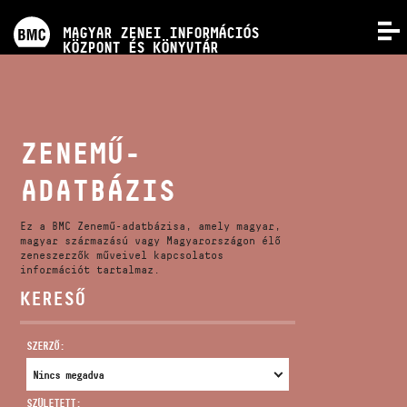
PROGRAMOK
MAGYAR ZENEI INFORMÁCIÓS
MENÜ
KÖZPONT ÉS KÖNYVTÁR
VERSENYEK
KÉPZÉSEK
ZENEMŰ-
ADATBÁZIS
KIADVÁNYOK
Ez a BMC Zenemű-adatbázisa, amely magyar,
RÓLUNK
magyar származású vagy Magyarországon élő
zeneszerzők műveivel kapcsolatos
információt tartalmaz.
KERESŐ
KAPCSOLAT
SZERZŐ:
VIDEÓ GALÉRIA
SZÜLETETT: