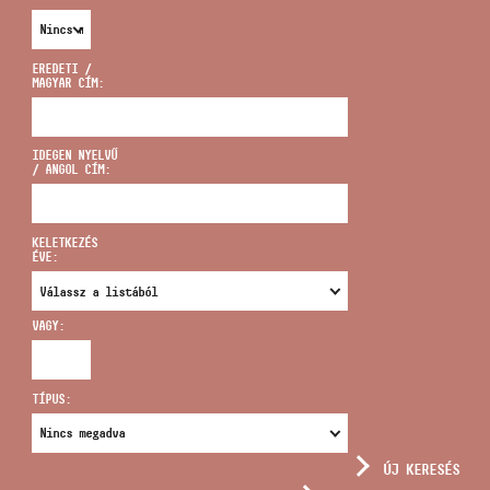
EREDETI /
MAGYAR CÍM:
CÍM
IDEGEN NYELVŰ
/ ANGOL CÍM:
EMAIL
infokozpont@bmc.hu
KELETKEZÉS
ÉVE:
TELEFON
VAGY:
NYITVA TARTÁS
TÍPUS:
ÚJ KERESÉS