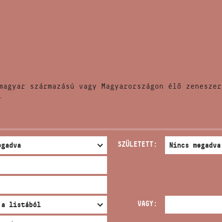
HÍREK
CÍM
VERSENYEK
EMAIL
infokozpont@bmc.hu
KIADVÁNYOK
TELEFON
magyar származású vagy Magyarországon élő zeneszer
KAPCSOLAT
.
NYITVA TARTÁS
SZÜLETETT:
VAGY: