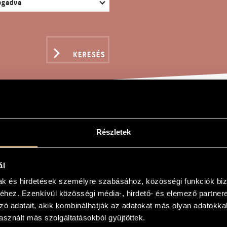
KERESÉS
IÁCIÓ KODÁLY I. VONÓ
Részletek
ÁJÁRA
ál
mak és hirdetések személyre szabásához, közösségi funkciók biz
s
hez. Ezenkívül közösségi média-, hirdető- és elemező partner
zó adatait, akik kombinálhatják az adatokat más olyan adatokka
ály I. vonósnégyesének egy témájára
sznált más szolgáltatásokból gyűjtöttek.