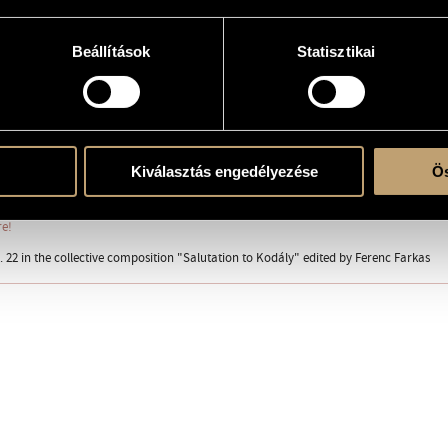
 a Theme from Kodály´s String Quartet no. 1
Beállítások
Statisztikai
e picc.), 3 ob. (III anche c.ing.), 3 cl. (III anche cl.b. and sax.a.), 3 fg. (III anche cfg.) - 4 c
ent
Kiválasztás engedélyezése
Ös
a Budapest, K-76
re!
. 22 in the collective composition "Salutation to Kodály" edited by Ferenc Farkas