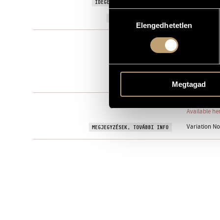
Variation on
IDEGEN NYELVŰ / ANGOL CÍM
Hozzájárulás
1962
A MŰ KELETKEZÉSI ÉVE
Elengedhetetlen
kiválasztása
Zenekari mű
TÍPUS
3 fl. (III anch
ELŐADÓI APPARÁTUS
vla., vlc., cb.
One movem
TÉTELEK, RÉSZEK
Megtagad
Editio Music
KOTTAKIADÓ / FORRÁS
Available he
Variation No
MEGJEGYZÉSEK, TOVÁBBI INFO