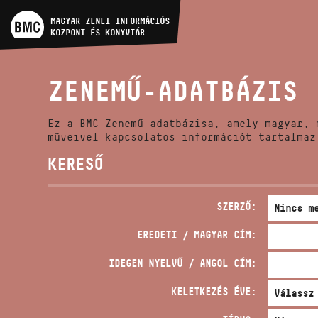
MŰVÉSZADATBÁZIS
MAGYAR ZENEI INFORMÁCIÓS
KÖZPONT ÉS KÖNYVTÁR
ZENEMŰ-ADATBÁZIS
ZENEMŰ-ADATBÁZIS
ZENEI KÖNYVTÁR, ONLINE
KATALÓGUS
Ez a BMC Zenemű-adatbázisa, amely magyar, 
műveivel kapcsolatos információt tartalmaz
KERESŐ
SZERZŐ:
EREDETI / MAGYAR CÍM:
IDEGEN NYELVŰ / ANGOL CÍM:
KELETKEZÉS ÉVE: