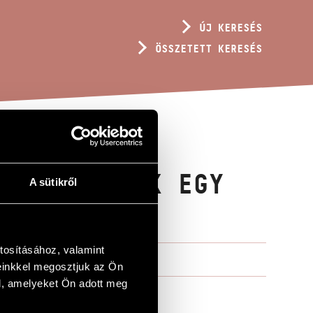
ÚJ KERESÉS
ÖSSZETETT KERESÉS
SNÉGYESÉNEK EGY
A sütikről
tosításához, valamint
einkkel megosztjuk az Ön
l, amelyeket Ön adott meg