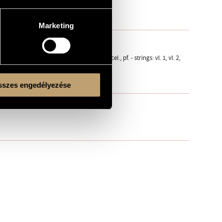
Marketing
or., 3 tr., 3 trb., tuba - timp., perc. - arpa, cel., pf. - strings: vl. 1, vl. 2,
szes engedélyezése