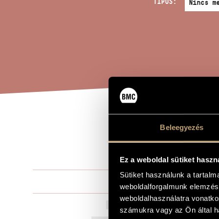
TÍPUS:
VAR
A MŰ CÍME
Beleegyezés
TÉM
Ez a weboldal sütiket haszn
Sütiket használunk a tartal
Bárdos Lajo
ZENESZERZŐ
weboldalforgalmunk elemzésé
weboldalhasználatra vonatko
Variáció Kod
EREDETI / MAGYAR CÍM
számukra vagy az Ön által ha