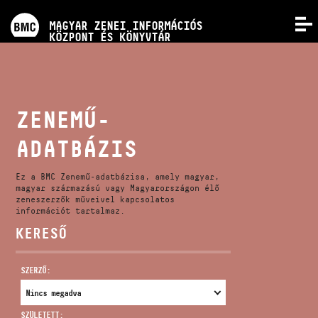
PROGRAMOK
MAGYAR ZENEI INFORMÁCIÓS
MENÜ
KÖZPONT ÉS KÖNYVTÁR
VERSENYEK
KÉPZÉSEK
ZENEMŰ-
ADATBÁZIS
KIADVÁNYOK
Ez a BMC Zenemű-adatbázisa, amely magyar,
RÓLUNK
magyar származású vagy Magyarországon élő
zeneszerzők műveivel kapcsolatos
információt tartalmaz.
KERESŐ
KAPCSOLAT
SZERZŐ:
VIDEÓ GALÉRIA
SZÜLETETT: