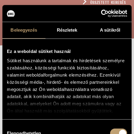
ÖSSZETETT KERESÉS
MŰVÉSZADATBÁZIS
ZENEMŰ-ADATBÁZIS
KERESÉS
Beleegyezés
Részletek
A sütikről
ZENEI KÖNYVTÁR, ONLINE KATALÓGUS
Ez a weboldal sütiket használ
PÉNTEKI PÉTER
Sütiket használunk a tartalmak és hirdetések személyre
A MŰ CÍME
szabásához, közösségi funkciók biztosításához,
valamint weboldalforgalmunk elemzéséhez. Ezenkívül
Bárdos Lajos
ZENESZERZŐ
közösségi média-, hirdető- és elemező partnereinkkel
megosztjuk az Ön weboldalhasználatra vonatkozó
Pénteki Péter
EREDETI /
adatait, akik kombinálhatják az adatokat más olyan
MAGYAR CÍM
adatokkal, amelyeket Ön adott meg számukra vagy az
Peter Friday
IDEGEN
NYELVŰ /
Ön által használt más szolgáltatásokból gyűjtöttek.
ANGOL CÍM
1970
A MŰ
Hozzájárulás
KELETKEZÉSI
ÉVE
Elengedhetetlen