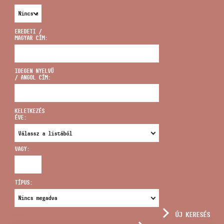
EREDETI /
MAGYAR CÍM:
CÍM
IDEGEN NYELVŰ
/ ANGOL CÍM:
EMAIL
infokozpont@bmc.hu
KELETKEZÉS
ÉVE:
TELEFON
VAGY:
NYITVA TARTÁS
TÍPUS:
ÚJ KERESÉS