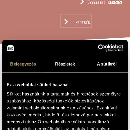
ÖSSZETETT KERESÉS
MŰVÉSZADATBÁZIS
ZENEMŰ-ADATBÁZIS
KERESÉS
ZENEI KÖNYVTÁR, ONLINE KATALÓGUS
...I SAT ME
A MŰ CÍME
Beleegyezés
Részletek
A sütikről
DOWN TO
PONDER... /
Ez a weboldal sütiket használ
...LEÜLTEM
Sütiket használunk a tartalmak és hirdetések személyre
ELTŰNŐDNI...
szabásához, közösségi funkciók biztosításához,
valamint weboldalforgalmunk elemzéséhez. Ezenkívül
közösségi média-, hirdető- és elemező partnereinkkel
Hollós Máté
ZENESZERZŐ
megosztjuk az Ön weboldalhasználatra vonatkozó
adatait, akik kombinálhatják az adatokat más olyan
...I Sat Me Down to Ponder... / ...Leültem eltűnődni...
EREDETI /