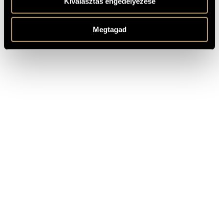
Kiválasztás engedélyezése
MS
KOTTAKIADÓ
/ FORRÁS
Based on the poems by Robert Burns, Sir Walter Scott,
MEGJEGYZÉSEK,
Megtagad
Thomas Wood
TOVÁBBI INFO