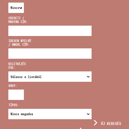
EREDETI /
MAGYAR CÍM:
CÍM
IDEGEN NYELVŰ
/ ANGOL CÍM:
EMAIL
infokozpont@bmc.hu
KELETKEZÉS
ÉVE:
TELEFON
VAGY:
NYITVA TARTÁS
TÍPUS:
ÚJ KERESÉS