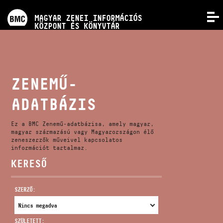
PROGRAMOK
MAGYAR ZENEI INFORMÁCIÓS
MENÜ
KÖZPONT ÉS KÖNYVTÁR
VERSENYEK
KÉPZÉSEK
ZENEMŰ-
ADATBÁZIS
KIADVÁNYOK
Ez a BMC Zenemű-adatbázisa, amely magyar,
RÓLUNK
magyar származású vagy Magyarországon élő
zeneszerzők műveivel kapcsolatos
információt tartalmaz.
KERESŐ
KAPCSOLAT
SZERZŐ:
VIDEÓ GALÉRIA
SZÜLETETT: