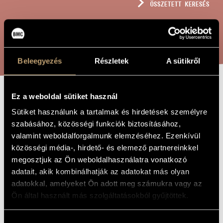
ÖSSZETETT KERESÉS
MŰVÉSZADATBÁZIS
ZENEMŰ-ADATBÁZIS
KERESÉS
ZENEI KÖNYVTÁR, ONLINE KATALÓGUS
Beleegyezés
Részletek
A sütikről
Ez a weboldal sütiket használ
RIVIOLAS
A MŰ CÍME
Sütiket használunk a tartalmak és hirdetések személyre
szabásához, közösségi funkciók biztosításához,
Hollós Máté
valamint weboldalforgalmunk elemzéséhez. Ezenkívül
ZENESZERZŐ
közösségi média-, hirdető- és elemező partnereinkkel
Riviolas
EREDETI /
megosztjuk az Ön weboldalhasználatra vonatkozó
MAGYAR CÍM
adatait, akik kombinálhatják az adatokat más olyan
Riviolas
IDEGEN
adatokkal, amelyeket Ön adott meg számukra vagy az
NYELVŰ /
ANGOL CÍM
Ön által használt más szolgáltatásokból gyűjtöttek.
6 brácsára
ALCÍM
to Rivka Golani and her pupils
AJÁNLÁS
Hozzájárulás