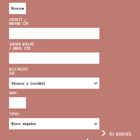
EREDETI /
MAGYAR CÍM:
CÍM
IDEGEN NYELVŰ
/ ANGOL CÍM:
EMAIL
infokozpont@bmc.hu
KELETKEZÉS
ÉVE:
TELEFON
VAGY:
NYITVA TARTÁS
TÍPUS:
ÚJ KERESÉS