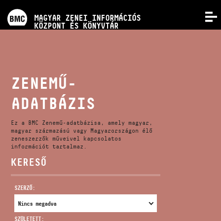
PROGRAMOK
MAGYAR ZENEI INFORMÁCIÓS
MENÜ
KÖZPONT ÉS KÖNYVTÁR
VERSENYEK
KÉPZÉSEK
ZENEMŰ-
ADATBÁZIS
KIADVÁNYOK
Ez a BMC Zenemű-adatbázisa, amely magyar,
RÓLUNK
magyar származású vagy Magyarországon élő
zeneszerzők műveivel kapcsolatos
információt tartalmaz.
KERESŐ
KAPCSOLAT
SZERZŐ:
VIDEÓ GALÉRIA
SZÜLETETT: