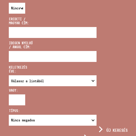
EREDETI /
MAGYAR CÍM:
CÍM
IDEGEN NYELVŰ
/ ANGOL CÍM:
EMAIL
infokozpont@bmc.hu
KELETKEZÉS
ÉVE:
TELEFON
VAGY:
NYITVA TARTÁS
TÍPUS:
ÚJ KERESÉS