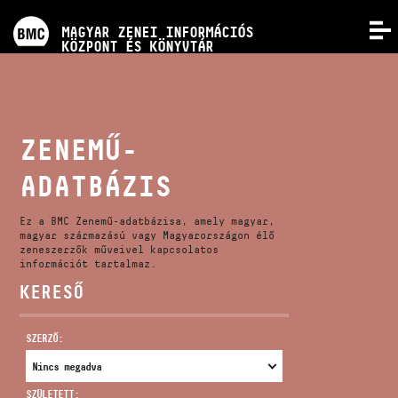
PROGRAMOK
MAGYAR ZENEI INFORMÁCIÓS
MENÜ
KÖZPONT ÉS KÖNYVTÁR
VERSENYEK
KÉPZÉSEK
ZENEMŰ-
ADATBÁZIS
KIADVÁNYOK
Ez a BMC Zenemű-adatbázisa, amely magyar,
RÓLUNK
magyar származású vagy Magyarországon élő
zeneszerzők műveivel kapcsolatos
információt tartalmaz.
KERESŐ
KAPCSOLAT
SZERZŐ:
VIDEÓ GALÉRIA
SZÜLETETT: