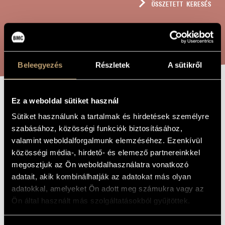
ÖSSZETETT KERESÉS
MŰVÉSZADATBÁZIS
ZENEMŰ-ADATBÁZIS
KERESÉS
ZENEI KÖNYVTÁR, ONLINE KATALÓGUS
Beleegyezés
Részletek
A sütikről
Ez a weboldal sütiket használ
CANZONI E
A MŰ CÍME
Sütiket használunk a tartalmak és hirdetések személyre
CONCLUSIONE
szabásához, közösségi funkciók biztosításához,
PER VIOLINO
valamint weboldalforgalmunk elemzéséhez. Ezenkívül
SOLO
közösségi média-, hirdető- és elemező partnereinkkel
megosztjuk az Ön weboldalhasználatra vonatkozó
adatait, akik kombinálhatják az adatokat más olyan
Hollós Máté
ZENESZERZŐ
adatokkal, amelyeket Ön adott meg számukra vagy az
Ön által használt más szolgáltatásokból gyűjtöttek.
Canzoni e conclusione per violino solo
EREDETI /
MAGYAR CÍM