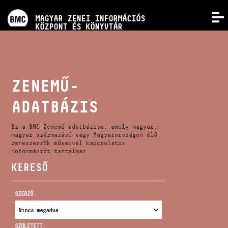
PROGRAMOK
MAGYAR ZENEI INFORMÁCIÓS
MENÜ
KÖZPONT ÉS KÖNYVTÁR
VERSENYEK
KÉPZÉSEK
ZENEMŰ-
ADATBÁZIS
KIADVÁNYOK
Ez a BMC Zenemű-adatbázisa, amely magyar,
RÓLUNK
magyar származású vagy Magyarországon élő
zeneszerzők műveivel kapcsolatos
információt tartalmaz.
KERESŐ
KAPCSOLAT
SZERZŐ:
VIDEÓ GALÉRIA
SZÜLETETT: