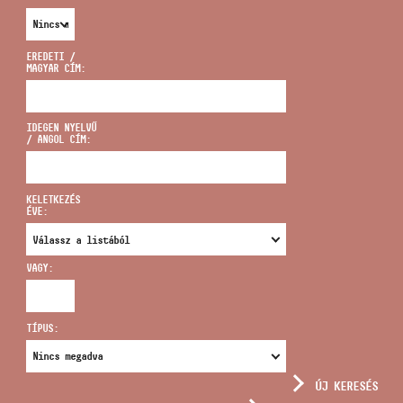
EREDETI /
MAGYAR CÍM:
CÍM
IDEGEN NYELVŰ
/ ANGOL CÍM:
EMAIL
infokozpont@bmc.hu
KELETKEZÉS
ÉVE:
TELEFON
VAGY:
NYITVA TARTÁS
TÍPUS:
ÚJ KERESÉS