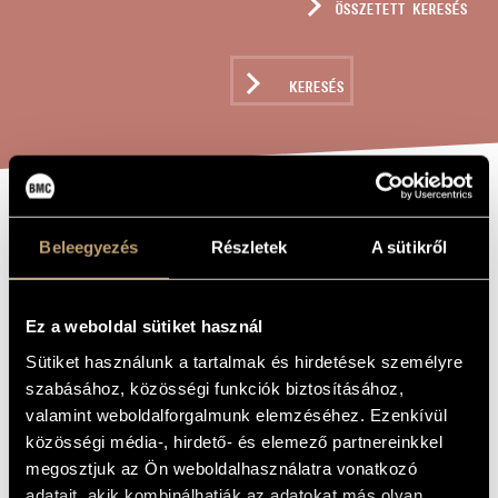
ÖSSZETETT KERESÉS
MŰVÉSZADATBÁZIS
ZENEMŰ-ADATBÁZIS
KERESÉS
ZENEI KÖNYVTÁR, ONLINE KATALÓGUS
TRE PEZZI CON
A MŰ CÍME
Beleegyezés
Részletek
A sütikről
DUE INTERMEZZI
Ez a weboldal sütiket használ
Hollós Máté
ZENESZERZŐ
Sütiket használunk a tartalmak és hirdetések személyre
Tre pezzi con due intermezzi
EREDETI /
szabásához, közösségi funkciók biztosításához,
MAGYAR CÍM
valamint weboldalforgalmunk elemzéséhez. Ezenkívül
Tre pezzi con due intermezzi
IDEGEN
közösségi média-, hirdető- és elemező partnereinkkel
NYELVŰ /
ANGOL CÍM
megosztjuk az Ön weboldalhasználatra vonatkozó
per fagotto solo
ALCÍM
adatait, akik kombinálhatják az adatokat más olyan