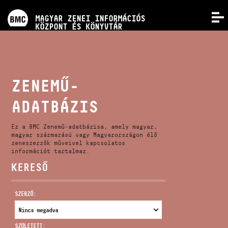
PROGRAMOK
MAGYAR ZENEI INFORMÁCIÓS
MENÜ
KÖZPONT ÉS KÖNYVTÁR
VERSENYEK
KÉPZÉSEK
ZENEMŰ-
ADATBÁZIS
KIADVÁNYOK
Ez a BMC Zenemű-adatbázisa, amely magyar,
RÓLUNK
magyar származású vagy Magyarországon élő
zeneszerzők műveivel kapcsolatos
információt tartalmaz.
KERESŐ
KAPCSOLAT
SZERZŐ:
VIDEÓ GALÉRIA
SZÜLETETT: