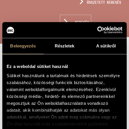
ÖSSZETETT KERESÉS
MŰVÉSZADATBÁZIS
ZENEMŰ-ADATBÁZIS
KERESÉS
ZENEI KÖNYVTÁR, ONLINE KATALÓGUS
Beleegyezés
Részletek
A sütikről
HELLASZ
A MŰ CÍME
Ez a weboldal sütiket használ
Sütiket használunk a tartalmak és hirdetések személyre
Bárdos Lajos
ZENESZERZŐ
szabásához, közösségi funkciók biztosításához,
valamint weboldalforgalmunk elemzéséhez. Ezenkívül
Hellasz
EREDETI /
MAGYAR CÍM
közösségi média-, hirdető- és elemező partnereinkkel
Hellas
IDEGEN
megosztjuk az Ön weboldalhasználatra vonatkozó
NYELVŰ /
adatait, akik kombinálhatják az adatokat más olyan
ANGOL CÍM
adatokkal, amelyeket Ön adott meg számukra vagy az
Nyolc kétszólamú kórus görög dallamokra
ALCÍM
Ön által használt más szolgáltatásokból gyűjtöttek.
1977
A MŰ