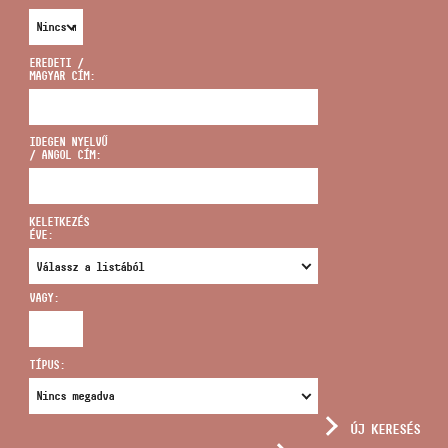
EREDETI /
MAGYAR CÍM:
CÍM
IDEGEN NYELVŰ
/ ANGOL CÍM:
EMAIL
infokozpont@bmc.hu
KELETKEZÉS
ÉVE:
TELEFON
VAGY:
NYITVA TARTÁS
TÍPUS:
ÚJ KERESÉS