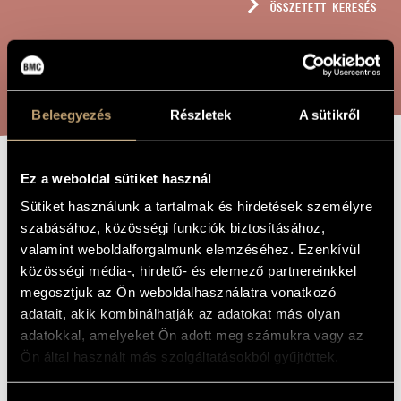
ÖSSZETETT KERESÉS
MŰVÉSZADATBÁZIS
ZENEMŰ-ADATBÁZIS
KERESÉS
ZENEI KÖNYVTÁR, ONLINE KATALÓGUS
Beleegyezés
Részletek
A sütikről
Ez a weboldal sütiket használ
SZENT OLVASÓT
A MŰ CÍME
Sütiket használunk a tartalmak és hirdetések személyre
IMÁDKOZTUNK
szabásához, közösségi funkciók biztosításához,
valamint weboldalforgalmunk elemzéséhez. Ezenkívül
közösségi média-, hirdető- és elemező partnereinkkel
Bárdos Lajos
ZENESZERZŐ
megosztjuk az Ön weboldalhasználatra vonatkozó
Szent olvasót imádkoztunk
EREDETI /
adatait, akik kombinálhatják az adatokat más olyan
MAGYAR CÍM
adatokkal, amelyeket Ön adott meg számukra vagy az
We Prayed for a Holy Reader
IDEGEN
Ön által használt más szolgáltatásokból gyűjtöttek.
NYELVŰ /
ANGOL CÍM
1934
A MŰ