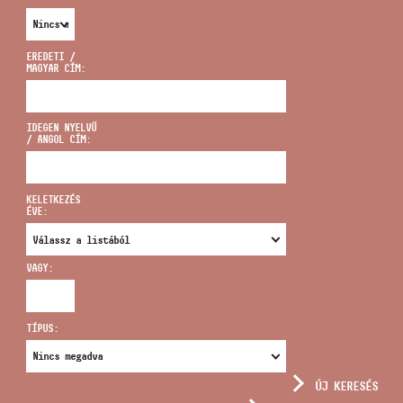
EREDETI /
MAGYAR CÍM:
CÍM
IDEGEN NYELVŰ
/ ANGOL CÍM:
EMAIL
infokozpont@bmc.hu
KELETKEZÉS
ÉVE:
TELEFON
VAGY:
NYITVA TARTÁS
TÍPUS:
ÚJ KERESÉS