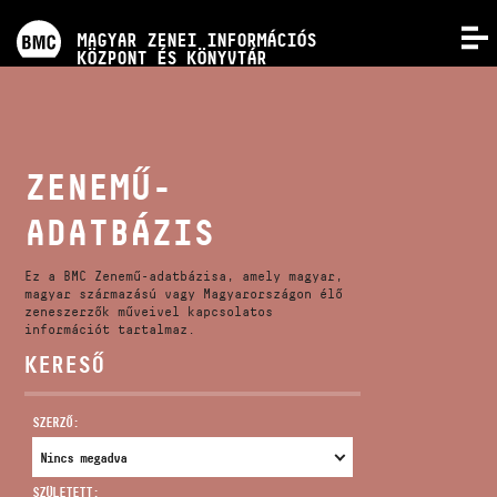
PROGRAMOK
MAGYAR ZENEI INFORMÁCIÓS
MENÜ
KÖZPONT ÉS KÖNYVTÁR
VERSENYEK
KÉPZÉSEK
ZENEMŰ-
ADATBÁZIS
KIADVÁNYOK
Ez a BMC Zenemű-adatbázisa, amely magyar,
RÓLUNK
magyar származású vagy Magyarországon élő
zeneszerzők műveivel kapcsolatos
információt tartalmaz.
KERESŐ
KAPCSOLAT
SZERZŐ:
VIDEÓ GALÉRIA
SZÜLETETT: