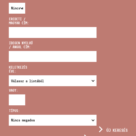
EREDETI /
MAGYAR CÍM:
CÍM
IDEGEN NYELVŰ
/ ANGOL CÍM:
EMAIL
infokozpont@bmc.hu
KELETKEZÉS
ÉVE:
TELEFON
VAGY:
NYITVA TARTÁS
TÍPUS:
ÚJ KERESÉS