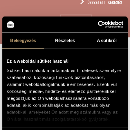
ÖSSZETETT KERESÉS
MŰVÉSZADATBÁZIS
ZENEMŰ-ADATBÁZIS
KERESÉS
ZENEI KÖNYVTÁR, ONLINE KATALÓGUS
Beleegyezés
Részletek
A sütikről
Ó, JÉZUS,
Ez a weboldal sütiket használ
A MŰ CÍME
JÉZUS (O
Sütiket használunk a tartalmak és hirdetések személyre
szabásához, közösségi funkciók biztosításához,
LANGUENS JESU)
valamint weboldalforgalmunk elemzéséhez. Ezenkívül
közösségi média-, hirdető- és elemező partnereinkkel
Bárdos Lajos
megosztjuk az Ön weboldalhasználatra vonatkozó
ZENESZERZŐ
adatait, akik kombinálhatják az adatokat más olyan
Ó, Jézus, Jézus (O languens Jesu)
EREDETI /
adatokkal, amelyeket Ön adott meg számukra vagy az
MAGYAR CÍM
Ön által használt más szolgáltatásokból gyűjtöttek.
Oh, Jesus, Jesus (O languens Jesu)
IDEGEN
NYELVŰ /
ANGOL CÍM