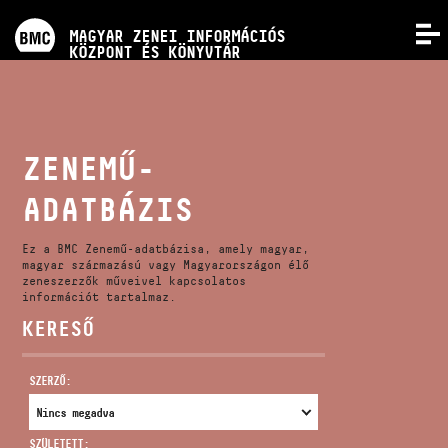
PROGRAMOK
MAGYAR ZENEI INFORMÁCIÓS
MENÜ
KÖZPONT ÉS KÖNYVTÁR
VERSENYEK
KÉPZÉSEK
ZENEMŰ-
ADATBÁZIS
KIADVÁNYOK
Ez a BMC Zenemű-adatbázisa, amely magyar,
RÓLUNK
magyar származású vagy Magyarországon élő
zeneszerzők műveivel kapcsolatos
információt tartalmaz.
KERESŐ
KAPCSOLAT
SZERZŐ:
VIDEÓ GALÉRIA
SZÜLETETT: