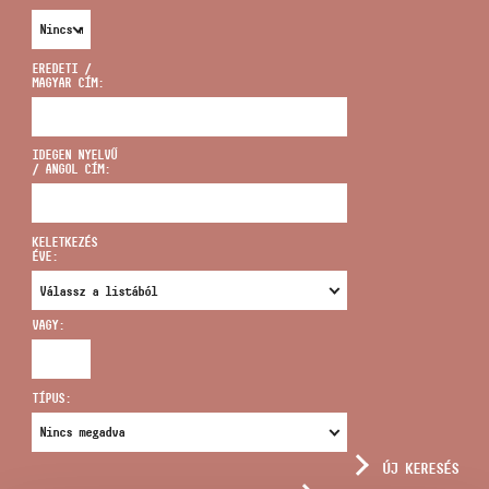
EREDETI /
MAGYAR CÍM:
CÍM
IDEGEN NYELVŰ
/ ANGOL CÍM:
EMAIL
infokozpont@bmc.hu
KELETKEZÉS
ÉVE:
TELEFON
VAGY:
NYITVA TARTÁS
TÍPUS:
ÚJ KERESÉS