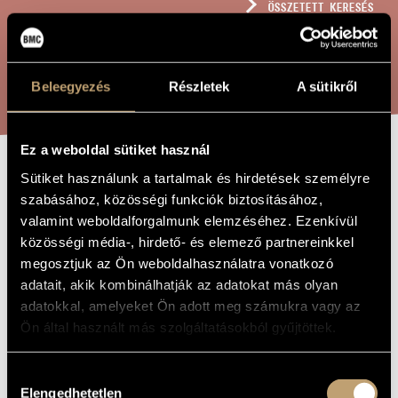
ÖSSZETETT KERESÉS
MŰVÉSZADATBÁZIS
ZENEMŰ-ADATBÁZIS
KERESÉS
Beleegyezés
Részletek
A sütikről
ZENEI KÖNYVTÁR, ONLINE KATALÓGUS
Ez a weboldal sütiket használ
Sütiket használunk a tartalmak és hirdetések személyre
ALEXIUS -
A MŰ CÍME
szabásához, közösségi funkciók biztosításához,
RÁDIÓ-JÁTÉK
valamint weboldalforgalmunk elemzéséhez. Ezenkívül
közösségi média-, hirdető- és elemező partnereinkkel
megosztjuk az Ön weboldalhasználatra vonatkozó
Bárdos Lajos
ZENESZERZŐ
adatait, akik kombinálhatják az adatokat más olyan
adatokkal, amelyeket Ön adott meg számukra vagy az
Alexius - Rádió-játék
EREDETI /
MAGYAR CÍM
Ön által használt más szolgáltatásokból gyűjtöttek.
Alexius - Radio-play
IDEGEN
NYELVŰ /
ANGOL CÍM
Hozzájárulás
1946
Elengedhetetlen
A MŰ
kiválasztása