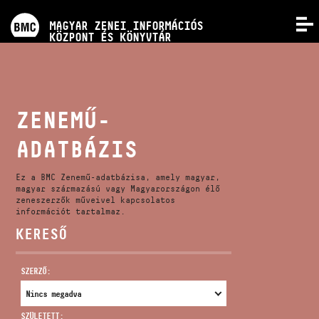
PROGRAMOK
MAGYAR ZENEI INFORMÁCIÓS
MENÜ
KÖZPONT ÉS KÖNYVTÁR
VERSENYEK
KÉPZÉSEK
ZENEMŰ-
ADATBÁZIS
KIADVÁNYOK
Ez a BMC Zenemű-adatbázisa, amely magyar,
RÓLUNK
magyar származású vagy Magyarországon élő
zeneszerzők műveivel kapcsolatos
információt tartalmaz.
KERESŐ
KAPCSOLAT
SZERZŐ:
VIDEÓ GALÉRIA
SZÜLETETT: