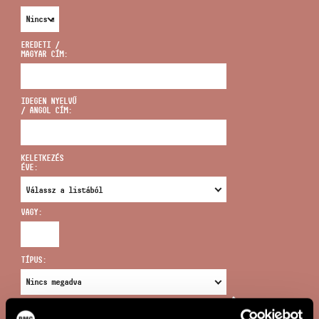
EREDETI /
MAGYAR CÍM:
CÍM
IDEGEN NYELVŰ
/ ANGOL CÍM:
EMAIL
infokozpont@bmc.hu
KELETKEZÉS
ÉVE:
TELEFON
VAGY:
NYITVA TARTÁS
TÍPUS:
ÚJ KERESÉS