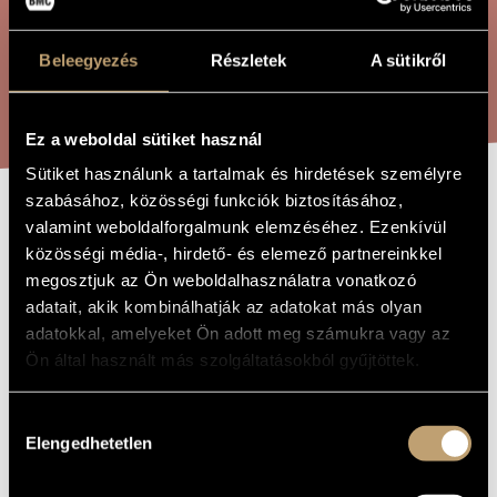
ÖSSZETETT KERESÉS
MŰVÉSZADATBÁZIS
Beleegyezés
Részletek
A sütikről
ZENEMŰ-ADATBÁZIS
KERESÉS
ZENEI KÖNYVTÁR, ONLINE KATALÓGUS
Ez a weboldal sütiket használ
Sütiket használunk a tartalmak és hirdetések személyre
szabásához, közösségi funkciók biztosításához,
KÜLÖNÖS ÁLOM
valamint weboldalforgalmunk elemzéséhez. Ezenkívül
A MŰ CÍME
közösségi média-, hirdető- és elemező partnereinkkel
megosztjuk az Ön weboldalhasználatra vonatkozó
Bárdos Lajos
ZENESZERZŐ
adatait, akik kombinálhatják az adatokat más olyan
adatokkal, amelyeket Ön adott meg számukra vagy az
Különös álom
EREDETI /
Ön által használt más szolgáltatásokból gyűjtöttek.
MAGYAR CÍM
Strange Dream
IDEGEN
NYELVŰ /
Hozzájárulás
ANGOL CÍM
Elengedhetetlen
kiválasztása
Vaskó Andor tréfás diák-balettje
ALCÍM
1921
A MŰ