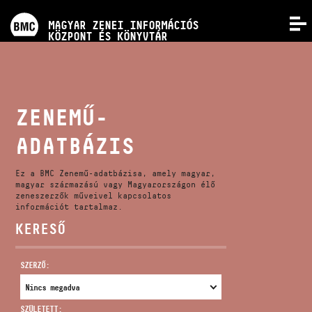
PROGRAMOK
MAGYAR ZENEI INFORMÁCIÓS
MENÜ
KÖZPONT ÉS KÖNYVTÁR
VERSENYEK
KÉPZÉSEK
ZENEMŰ-
ADATBÁZIS
KIADVÁNYOK
Ez a BMC Zenemű-adatbázisa, amely magyar,
RÓLUNK
magyar származású vagy Magyarországon élő
zeneszerzők műveivel kapcsolatos
információt tartalmaz.
KERESŐ
KAPCSOLAT
SZERZŐ:
VIDEÓ GALÉRIA
SZÜLETETT: