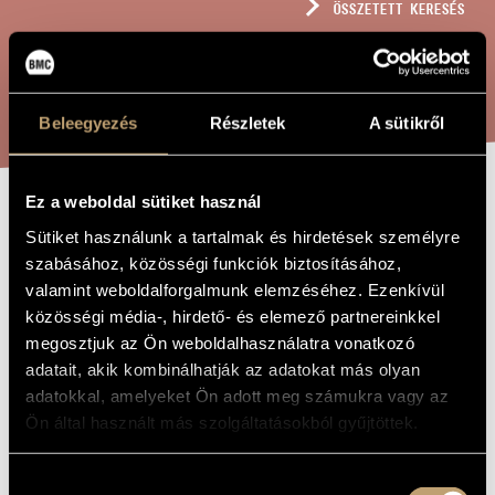
ÖSSZETETT KERESÉS
MŰVÉSZADATBÁZIS
ZENEMŰ-ADATBÁZIS
KERESÉS
ZENEI KÖNYVTÁR, ONLINE KATALÓGUS
Beleegyezés
Részletek
A sütikről
Ez a weboldal sütiket használ
HARANG-
A MŰ CÍME
Sütiket használunk a tartalmak és hirdetések személyre
KÖSZÖNTŐ
szabásához, közösségi funkciók biztosításához,
valamint weboldalforgalmunk elemzéséhez. Ezenkívül
közösségi média-, hirdető- és elemező partnereinkkel
Bárdos Lajos
ZENESZERZŐ
megosztjuk az Ön weboldalhasználatra vonatkozó
adatait, akik kombinálhatják az adatokat más olyan
Harang-köszöntő
EREDETI /
adatokkal, amelyeket Ön adott meg számukra vagy az
MAGYAR CÍM
Ön által használt más szolgáltatásokból gyűjtöttek.
Bell-Greeting
IDEGEN
NYELVŰ /
ANGOL CÍM
Hozzájárulás
1953
A MŰ