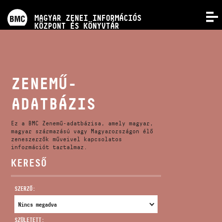
PROGRAMOK
MAGYAR ZENEI INFORMÁCIÓS
MENÜ
KÖZPONT ÉS KÖNYVTÁR
VERSENYEK
KÉPZÉSEK
ZENEMŰ-
ADATBÁZIS
KIADVÁNYOK
Ez a BMC Zenemű-adatbázisa, amely magyar,
RÓLUNK
magyar származású vagy Magyarországon élő
zeneszerzők műveivel kapcsolatos
információt tartalmaz.
KERESŐ
KAPCSOLAT
SZERZŐ:
VIDEÓ GALÉRIA
SZÜLETETT: