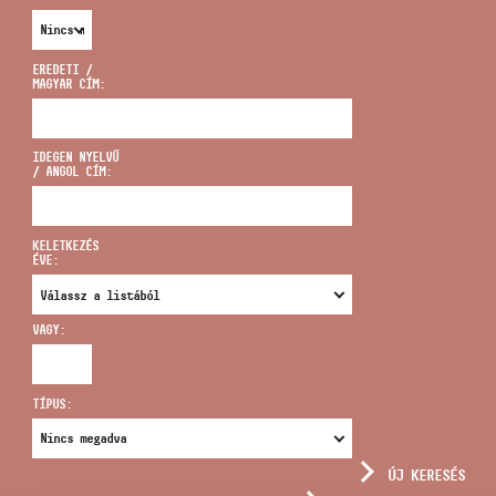
EREDETI /
MAGYAR CÍM:
CÍM
IDEGEN NYELVŰ
/ ANGOL CÍM:
EMAIL
infokozpont@bmc.hu
KELETKEZÉS
ÉVE:
TELEFON
VAGY:
NYITVA TARTÁS
TÍPUS:
ÚJ KERESÉS