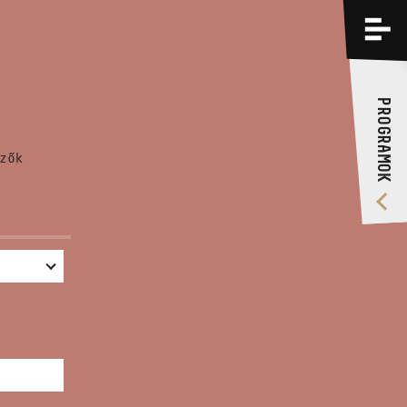
PROGRAMOK
KÉPZÉSEK
PROGRAMOK
RÓLUNK
zők
VIDEÓ GALÉRIA