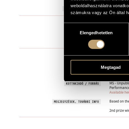
weboldalhasználatra vonatko
2008
A MŰ KELETKEZÉSI ÉVE
számukra vagy az Ön által ha
Vegyeskarra
TÍPUS
Hozzájárulás
mixed choir 
ELŐADÓI APPARÁTUS
Elengedhetetlen
kiválasztása
One movem
TÉTELEK, RÉSZEK
NAGY, László
SZÖVEG
Hungarian / 
NYELV
Megtagad
2009; Mixed
BEMUTATÓ
MS - Unpubli
KOTTAKIADÓ / FORRÁS
Performance
Available he
Based on th
MEGJEGYZÉSEK, TOVÁBBI INFO
2nd prize wi