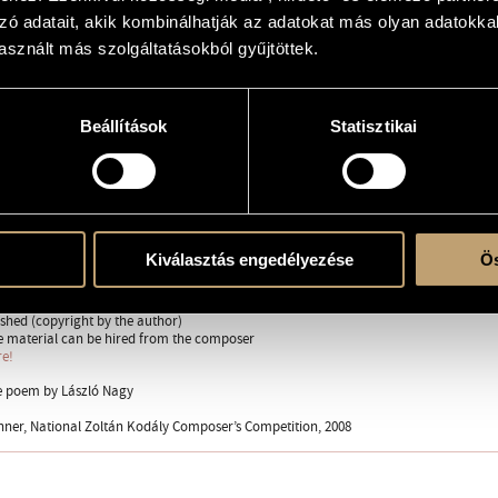
zó adatait, akik kombinálhatják az adatokat más olyan adatokka
sznált más szolgáltatásokból gyűjtöttek.
(S-Ms-A-T-Bar-B)
Beállítások
Statisztikai
ent
English
Kiválasztás engedélyezése
Ös
 Choir, Ádám Ádám (cond.)
shed (copyright by the author)
 material can be hired from the composer
re!
e poem by László Nagy
nner, National Zoltán Kodály Composer’s Competition, 2008