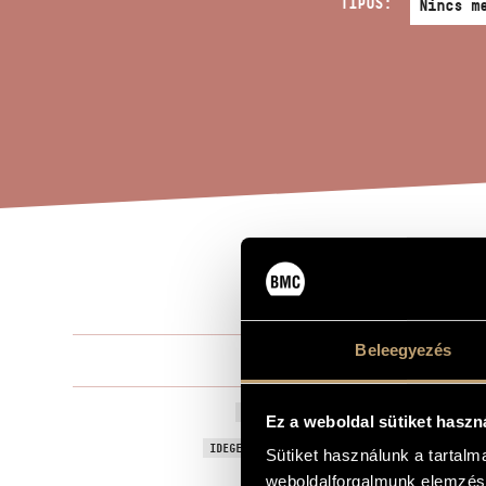
TÍPUS:
SÓL
A MŰ CÍME
Beleegyezés
Megyeri Kris
ZENESZERZŐ
Sólyom
EREDETI / MAGYAR CÍM
Ez a weboldal sütiket haszn
Falcon
IDEGEN NYELVŰ / ANGOL CÍM
Sütiket használunk a tartal
weboldalforgalmunk elemzésé
Vegyeskarra
ALCÍM