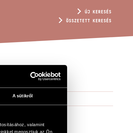
ÚJ KERESÉS
ÖSSZETETT KERESÉS
A sütikről
tosításához, valamint
einkkel megosztjuk az Ön