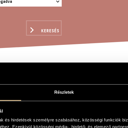
KERESÉS
YOM
Részletek
ztina
ál
mak és hirdetések személyre szabásához, közösségi funkciók biz
hez. Ezenkívül közösségi média-, hirdető- és elemező partner