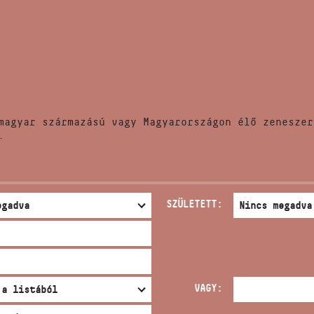
HÍREK
CÍM
VERSENYEK
EMAIL
infokozpont@bmc.hu
KIADVÁNYOK
TELEFON
magyar származású vagy Magyarországon élő zeneszer
KAPCSOLAT
.
NYITVA TARTÁS
SZÜLETETT:
VAGY: