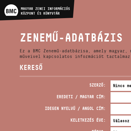
MŰVÉSZADATBÁZIS
MAGYAR ZENEI INFORMÁCIÓS
KÖZPONT ÉS KÖNYVTÁR
ZENEMŰ-ADATBÁZIS
ZENEMŰ-ADATBÁZIS
ZENEI KÖNYVTÁR, ONLINE
KATALÓGUS
Ez a BMC Zenemű-adatbázisa, amely magyar, 
műveivel kapcsolatos információt tartalmaz
KERESŐ
SZERZŐ:
EREDETI / MAGYAR CÍM:
IDEGEN NYELVŰ / ANGOL CÍM:
KELETKEZÉS ÉVE: