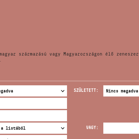
HÍREK
CÍM
VERSENYEK
EMAIL
infokozpont@bmc.hu
KIADVÁNYOK
TELEFON
magyar származású vagy Magyarországon élő zeneszer
KAPCSOLAT
.
NYITVA TARTÁS
SZÜLETETT:
VAGY: