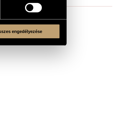
szes engedélyezése
Kulturális és Innovációs Minisztérium
Nemzeti Kulturális Alap
Ferencváros