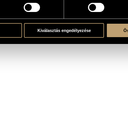
k)ra, kórusra és zenekarra
oir - pf. - orchestra
Kiválasztás engedélyezése
Ös
 Zoltán