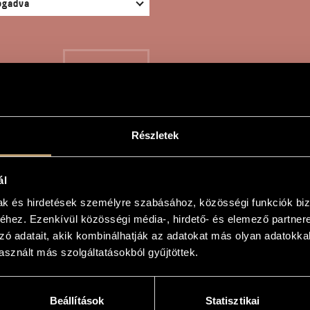
KERESÉS
Részletek
TAZIA SPIRITUALE, OP
ál
mak és hirdetések személyre szabásához, közösségi funkciók biz
hez. Ezenkívül közösségi média-, hirdető- és elemező partner
oltán
zó adatait, akik kombinálhatják az adatokat más olyan adatokka
sznált más szolgáltatásokból gyűjtöttek.
ituale, Op. 75
ituale, Op. 75
Beállítások
Statisztikai