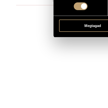
Szólóhang(o
TÍPUS
B. - mixed ch
ELŐADÓI APPARÁTUS
Megtagad
HORUSITZKY,
SZÖVEG
MS
KOTTAKIADÓ / FORRÁS