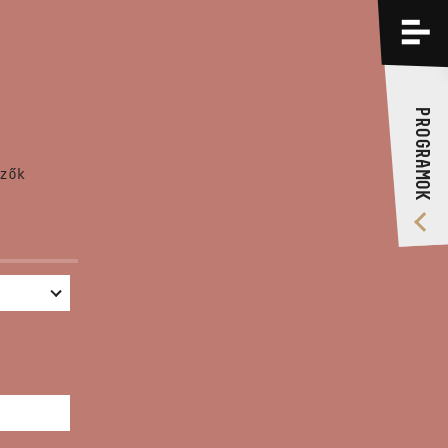
PROGRAMOK
KÉPZÉSEK
PROGRAMOK
RÓLUNK
zők
VIDEÓ GALÉRIA