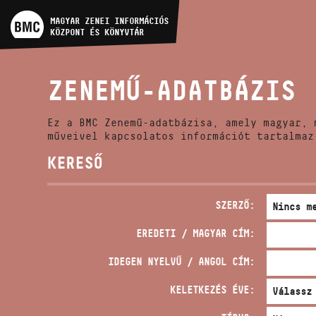
MŰVÉSZADATBÁZIS
MAGYAR ZENEI INFORMÁCIÓS
KÖZPONT ÉS KÖNYVTÁR
ZENEMŰ-ADATBÁZIS
ZENEMŰ-ADATBÁZIS
ZENEI KÖNYVTÁR, ONLINE
KATALÓGUS
Ez a BMC Zenemű-adatbázisa, amely magyar, 
műveivel kapcsolatos információt tartalmaz
KERESŐ
SZERZŐ:
EREDETI / MAGYAR CÍM:
IDEGEN NYELVŰ / ANGOL CÍM:
KELETKEZÉS ÉVE: