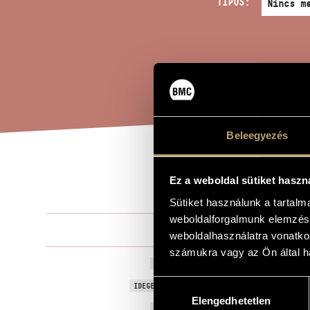
TÍPUS:
Beleegyezés
FAN
A MŰ CÍME
Ez a weboldal sütiket haszn
Sütiket használunk a tartal
weboldalforgalmunk elemzésé
Horusitzky Z
ZENESZERZŐ
weboldalhasználatra vonatko
számukra vagy az Ön által ha
Fantazia spir
EREDETI / MAGYAR CÍM
Hozzájárulás
Fantazia spir
IDEGEN NYELVŰ / ANGOL CÍM
Elengedhetetlen
kiválasztása
1984
A MŰ KELETKEZÉSI ÉVE