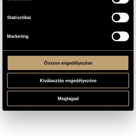
KELETKEZÉSI
ÉVE
Statisztikai
Kísérőzene
TÍPUS
TÖRÖK, Tamás
SZÖVEG
4 June 1981, Hungarian Radio, Budapest
Marketing
BEMUTATÓ
MS
KOTTAKIADÓ
/ FORRÁS
Összes engedélyezése
Kiválasztás engedélyezése
Megtagad