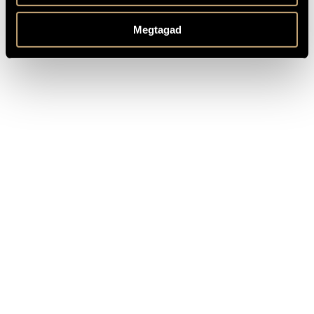
Composed: 1932 - 1938, revised: 1974
MEGJEGYZÉSEK,
TOVÁBBI INFO
Based on poems by Endre Ady, Mihály Babits and Árpád Tóth
Megtagad