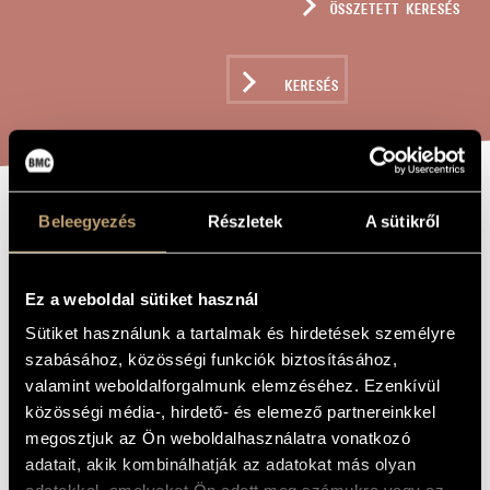
ÖSSZETETT KERESÉS
MŰVÉSZADATBÁZIS
ZENEMŰ-ADATBÁZIS
KERESÉS
ZENEI KÖNYVTÁR, ONLINE KATALÓGUS
NÉGY DAL, OP.
Beleegyezés
Részletek
A sütikről
A MŰ CÍME
8
Ez a weboldal sütiket használ
Horusitzky Zoltán
Sütiket használunk a tartalmak és hirdetések személyre
ZENESZERZŐ
szabásához, közösségi funkciók biztosításához,
Négy dal, Op. 8
EREDETI /
valamint weboldalforgalmunk elemzéséhez. Ezenkívül
MAGYAR CÍM
közösségi média-, hirdető- és elemező partnereinkkel
Four Songs, Op. 8
IDEGEN
megosztjuk az Ön weboldalhasználatra vonatkozó
NYELVŰ /
ANGOL CÍM
adatait, akik kombinálhatják az adatokat más olyan
1938
A MŰ