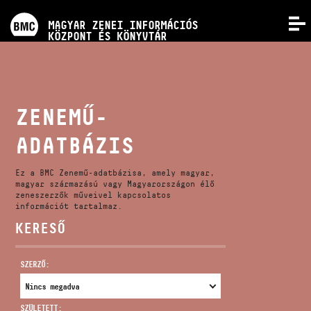
PROGRAMOK
MAGYAR ZENEI INFORMÁCIÓS
MENÜ
KÖZPONT ÉS KÖNYVTÁR
VERSENYEK
KÉPZÉSEK
ZENEMŰ-
ADATBÁZIS
KIADVÁNYOK
Ez a BMC Zenemű-adatbázisa, amely magyar,
RÓLUNK
magyar származású vagy Magyarországon élő
zeneszerzők műveivel kapcsolatos
információt tartalmaz.
KERESŐ
KAPCSOLAT
SZERZŐ:
VIDEÓ GALÉRIA
SZÜLETETT: