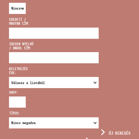
EREDETI /
MAGYAR CÍM:
CÍM
IDEGEN NYELVŰ
/ ANGOL CÍM:
EMAIL
infokozpont@bmc.hu
KELETKEZÉS
ÉVE:
TELEFON
VAGY:
NYITVA TARTÁS
TÍPUS:
ÚJ KERESÉS