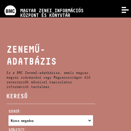
PROGRAMOK
MAGYAR ZENEI INFORMÁCIÓS
MENÜ
KÖZPONT ÉS KÖNYVTÁR
VERSENYEK
KÉPZÉSEK
ZENEMŰ-
ADATBÁZIS
KIADVÁNYOK
Ez a BMC Zenemű-adatbázisa, amely magyar,
RÓLUNK
magyar származású vagy Magyarországon élő
zeneszerzők műveivel kapcsolatos
információt tartalmaz.
KERESŐ
KAPCSOLAT
SZERZŐ:
VIDEÓ GALÉRIA
SZÜLETETT: