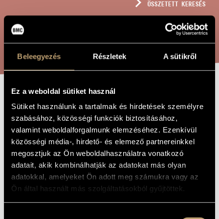
ÖSSZETETT KERESÉS
MŰVÉSZADATBÁZIS
ZENEMŰ-ADATBÁZIS
KERESÉS
ZENEI KÖNYVTÁR, ONLINE KATALÓGUS
Beleegyezés
Részletek
A sütikről
Ez a weboldal sütiket használ
BÁTHORY-SZVIT,
A MŰ CÍME
Sütiket használunk a tartalmak és hirdetések személyre
OP. 22
szabásához, közösségi funkciók biztosításához,
valamint weboldalforgalmunk elemzéséhez. Ezenkívül
közösségi média-, hirdető- és elemező partnereinkkel
Horusitzky Zoltán
ZENESZERZŐ
megosztjuk az Ön weboldalhasználatra vonatkozó
adatait, akik kombinálhatják az adatokat más olyan
Báthory-szvit, Op. 22
EREDETI /
adatokkal, amelyeket Ön adott meg számukra vagy az
MAGYAR CÍM
Ön által használt más szolgáltatásokból gyűjtöttek.
Báthory Suite, Op. 22
IDEGEN
NYELVŰ /
ANGOL CÍM
Hozzájárulás
Zenekarra, a Báthory Zsigmond (Op. 27) c. opera zenéjére
ALCÍM