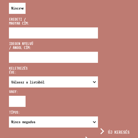
EREDETI /
MAGYAR CÍM:
CÍM
IDEGEN NYELVŰ
/ ANGOL CÍM:
EMAIL
infokozpont@bmc.hu
KELETKEZÉS
ÉVE:
TELEFON
VAGY:
NYITVA TARTÁS
TÍPUS:
ÚJ KERESÉS