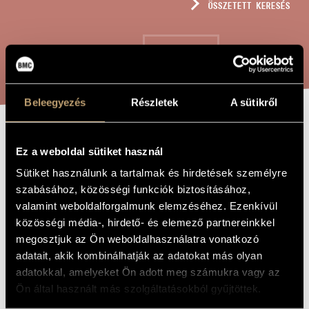
ÖSSZETETT KERESÉS
MŰVÉSZADATBÁZIS
ZENEMŰ-ADATBÁZIS
KERESÉS
ZENEI KÖNYVTÁR, ONLINE KATALÓGUS
Beleegyezés
Részletek
A sütikről
DÓZSA SIRATÓJA
A MŰ CÍME
Ez a weboldal sütiket használ
Sütiket használunk a tartalmak és hirdetések személyre
Lendvay Kamilló
ZENESZERZŐ
szabásához, közösségi funkciók biztosításához,
valamint weboldalforgalmunk elemzéséhez. Ezenkívül
Dózsa siratója
EREDETI /
közösségi média-, hirdető- és elemező partnereinkkel
MAGYAR CÍM
megosztjuk az Ön weboldalhasználatra vonatkozó
Dózsa Weeper
IDEGEN
NYELVŰ /
adatait, akik kombinálhatják az adatokat más olyan
ANGOL CÍM
adatokkal, amelyeket Ön adott meg számukra vagy az
Férfikarra
ALCÍM
Ön által használt más szolgáltatásokból gyűjtöttek.
1965
A MŰ