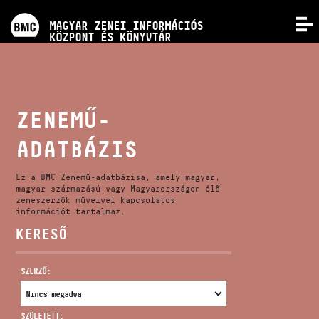
PROGRAMOK
MAGYAR ZENEI INFORMÁCIÓS
MENÜ
KÖZPONT ÉS KÖNYVTÁR
VERSENYEK
KÉPZÉSEK
ZENEMŰ-
ADATBÁZIS
KIADVÁNYOK
Ez a BMC Zenemű-adatbázisa, amely magyar,
RÓLUNK
magyar származású vagy Magyarországon élő
zeneszerzők műveivel kapcsolatos
információt tartalmaz.
KERESŐ
KAPCSOLAT
SZERZŐ:
VIDEÓ GALÉRIA
SZÜLETETT: