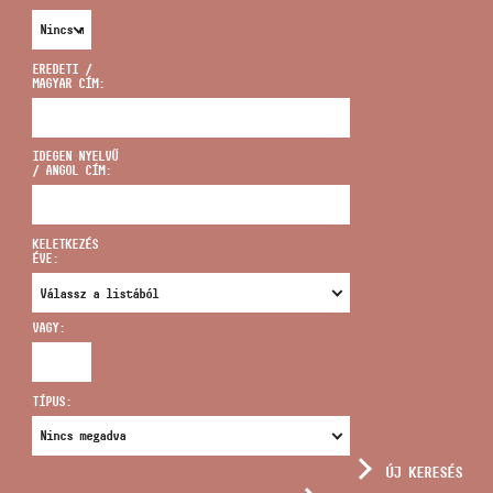
EREDETI /
MAGYAR CÍM:
CÍM
IDEGEN NYELVŰ
/ ANGOL CÍM:
EMAIL
infokozpont@bmc.hu
KELETKEZÉS
ÉVE:
TELEFON
VAGY:
NYITVA TARTÁS
TÍPUS:
ÚJ KERESÉS