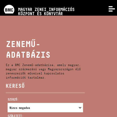
PROGRAMOK
MAGYAR ZENEI INFORMÁCIÓS
MENÜ
KÖZPONT ÉS KÖNYVTÁR
VERSENYEK
KÉPZÉSEK
ZENEMŰ-
ADATBÁZIS
KIADVÁNYOK
Ez a BMC Zenemű-adatbázisa, amely magyar,
RÓLUNK
magyar származású vagy Magyarországon élő
zeneszerzők műveivel kapcsolatos
információt tartalmaz.
KERESŐ
KAPCSOLAT
SZERZŐ:
VIDEÓ GALÉRIA
SZÜLETETT: