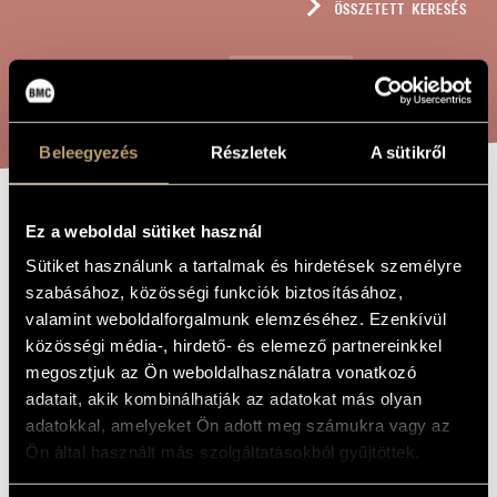
ÖSSZETETT KERESÉS
MŰVÉSZADATBÁZIS
ZENEMŰ-ADATBÁZIS
KERESÉS
ZENEI KÖNYVTÁR, ONLINE KATALÓGUS
Beleegyezés
Részletek
A sütikről
WEIMARS TOTEN
Ez a weboldal sütiket használ
A MŰ CÍME
(S.303)
Sütiket használunk a tartalmak és hirdetések személyre
szabásához, közösségi funkciók biztosításához,
valamint weboldalforgalmunk elemzéséhez. Ezenkívül
Liszt Ferenc
ZENESZERZŐ
közösségi média-, hirdető- és elemező partnereinkkel
megosztjuk az Ön weboldalhasználatra vonatkozó
Weimars Toten (S.303)
EREDETI /
adatait, akik kombinálhatják az adatokat más olyan
MAGYAR CÍM
adatokkal, amelyeket Ön adott meg számukra vagy az
Weimars Toten (S.303)
IDEGEN
NYELVŰ /
Ön által használt más szolgáltatásokból gyűjtöttek.
ANGOL CÍM
1848
A MŰ