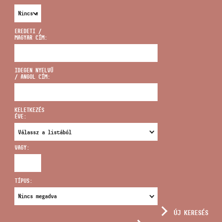
EREDETI /
MAGYAR CÍM:
CÍM
IDEGEN NYELVŰ
/ ANGOL CÍM:
EMAIL
infokozpont@bmc.hu
KELETKEZÉS
ÉVE:
TELEFON
VAGY:
NYITVA TARTÁS
TÍPUS:
ÚJ KERESÉS