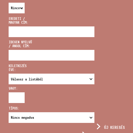
EREDETI /
MAGYAR CÍM:
CÍM
IDEGEN NYELVŰ
/ ANGOL CÍM:
EMAIL
infokozpont@bmc.hu
KELETKEZÉS
ÉVE:
TELEFON
VAGY:
NYITVA TARTÁS
TÍPUS:
ÚJ KERESÉS