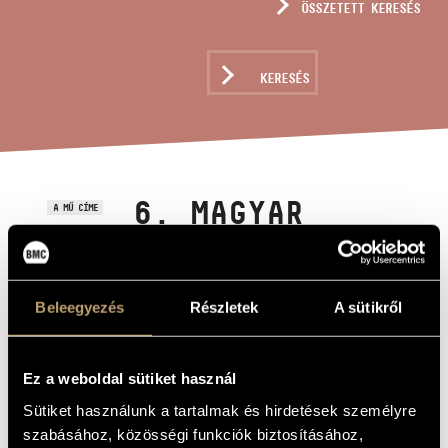
ÖSSZETETT KERESÉS
MŰVÉSZADATBÁZIS
ZENEMŰ-ADATBÁZIS
KERESÉS
ZENEI KÖNYVTÁR, ONLINE KATALÓGUS
6. MAGYAR
A MŰ CÍME
RAPSZÓDIA
(S.244/6)
Beleegyezés
Részletek
A sütikről
Liszt Ferenc
ZENESZERZŐ
6. magyar rapszódia (S.244/6)
Ez a weboldal sütiket használ
EREDETI /
MAGYAR CÍM
Sütiket használunk a tartalmak és hirdetések személyre
Hungarian Rhapsody No. 6 (S.244/6)
IDEGEN
szabásához, közösségi funkciók biztosításához,
NYELVŰ /
ANGOL CÍM