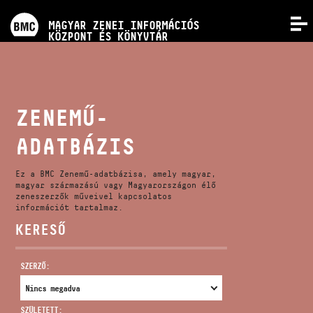
PROGRAMOK
MAGYAR ZENEI INFORMÁCIÓS
MENÜ
KÖZPONT ÉS KÖNYVTÁR
VERSENYEK
KÉPZÉSEK
ZENEMŰ-
ADATBÁZIS
KIADVÁNYOK
Ez a BMC Zenemű-adatbázisa, amely magyar,
RÓLUNK
magyar származású vagy Magyarországon élő
zeneszerzők műveivel kapcsolatos
információt tartalmaz.
KERESŐ
KAPCSOLAT
SZERZŐ:
VIDEÓ GALÉRIA
SZÜLETETT: