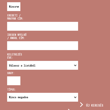
EREDETI /
MAGYAR CÍM:
CÍM
IDEGEN NYELVŰ
/ ANGOL CÍM:
EMAIL
infokozpont@bmc.hu
KELETKEZÉS
ÉVE:
TELEFON
VAGY:
NYITVA TARTÁS
TÍPUS:
ÚJ KERESÉS