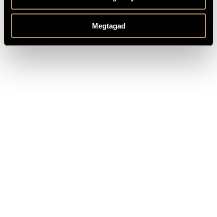
Composed: 1829, revised: 1839 and 1842
MEGJEGYZÉSEK,
TOVÁBBI INFO
Based on the theme "Montagnard ou berger" from the opera
"La fiancée" by Daniel François Esprit Auber
Megtagad