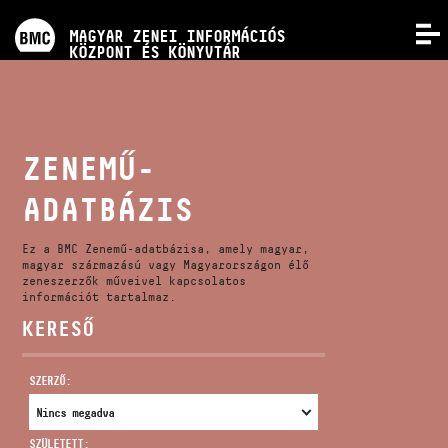
PROGRAMOK
MAGYAR ZENEI INFORMÁCIÓS
MENÜ
KÖZPONT ÉS KÖNYVTÁR
VERSENYEK
KÉPZÉSEK
ZENEMŰ-
ADATBÁZIS
KIADVÁNYOK
Ez a BMC Zenemű-adatbázisa, amely magyar,
RÓLUNK
magyar származású vagy Magyarországon élő
zeneszerzők műveivel kapcsolatos
információt tartalmaz.
KERESŐ
KAPCSOLAT
SZERZŐ:
VIDEÓ GALÉRIA
SZÜLETETT: