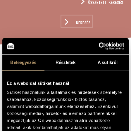
ÖSSZETETT KERESÉS
MŰVÉSZADATBÁZIS
ZENEMŰ-ADATBÁZIS
KERESÉS
ZENEI KÖNYVTÁR, ONLINE KATALÓGUS
GRANDE
A MŰ CÍME
Beleegyezés
Részletek
A sütikről
FANTAISIE SUR
LA TYROLIENNE
Ez a weboldal sütiket használ
DE L´OPÉRA LA
Sütiket használunk a tartalmak és hirdetések személyre
FIANCÉE DE
szabásához, közösségi funkciók biztosításához,
valamint weboldalforgalmunk elemzéséhez. Ezenkívül
AUBER (S.385)
közösségi média-, hirdető- és elemező partnereinkkel
megosztjuk az Ön weboldalhasználatra vonatkozó
adatait, akik kombinálhatják az adatokat más olyan
Liszt Ferenc
ZENESZERZŐ