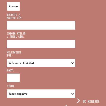
EREDETI /
MAGYAR CÍM:
CÍM
IDEGEN NYELVŰ
/ ANGOL CÍM:
EMAIL
infokozpont@bmc.hu
KELETKEZÉS
ÉVE:
TELEFON
VAGY:
NYITVA TARTÁS
TÍPUS:
ÚJ KERESÉS