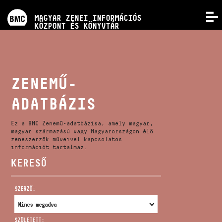
PROGRAMOK
MAGYAR ZENEI INFORMÁCIÓS
MENÜ
KÖZPONT ÉS KÖNYVTÁR
VERSENYEK
KÉPZÉSEK
ZENEMŰ-
ADATBÁZIS
KIADVÁNYOK
Ez a BMC Zenemű-adatbázisa, amely magyar,
RÓLUNK
magyar származású vagy Magyarországon élő
zeneszerzők műveivel kapcsolatos
információt tartalmaz.
KERESŐ
KAPCSOLAT
SZERZŐ:
VIDEÓ GALÉRIA
SZÜLETETT: