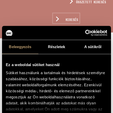
ÖSSZETETT KERESÉS
MŰVÉSZADATBÁZIS
ZENEMŰ-ADATBÁZIS
KERESÉS
ZENEI KÖNYVTÁR, ONLINE KATALÓGUS
Beleegyezés
Részletek
A sütikről
AVE MARIA IV.
A MŰ CÍME
(S.341)
Ez a weboldal sütiket használ
Sütiket használunk a tartalmak és hirdetések személyre
Liszt Ferenc
ZENESZERZŐ
szabásához, közösségi funkciók biztosításához,
valamint weboldalforgalmunk elemzéséhez. Ezenkívül
Ave Maria IV. (S.341)
EREDETI /
közösségi média-, hirdető- és elemező partnereinkkel
MAGYAR CÍM
megosztjuk az Ön weboldalhasználatra vonatkozó
Ave Maria IV. (S.341)
IDEGEN
NYELVŰ /
adatait, akik kombinálhatják az adatokat más olyan
ANGOL CÍM
adatokkal, amelyeket Ön adott meg számukra vagy az
Énekhangra és orgonára (vagy harmóniumra)
ALCÍM