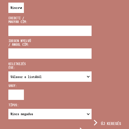
EREDETI /
MAGYAR CÍM:
CÍM
IDEGEN NYELVŰ
/ ANGOL CÍM:
EMAIL
infokozpont@bmc.hu
KELETKEZÉS
ÉVE:
TELEFON
VAGY:
NYITVA TARTÁS
TÍPUS:
ÚJ KERESÉS