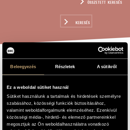
ÖSSZETETT KERESÉS
MŰVÉSZADATBÁZIS
ZENEMŰ-ADATBÁZIS
KERESÉS
ZENEI KÖNYVTÁR, ONLINE KATALÓGUS
INNO A MARIA
A MŰ CÍME
Beleegyezés
Részletek
A sütikről
VERGINE (S.39)
Ez a weboldal sütiket használ
Liszt Ferenc
ZENESZERZŐ
Sütiket használunk a tartalmak és hirdetések személyre
Inno a Maria Vergine (S.39)
EREDETI /
szabásához, közösségi funkciók biztosításához,
MAGYAR CÍM
valamint weboldalforgalmunk elemzéséhez. Ezenkívül
Inno a Maria Vergine (S.39)
IDEGEN
NYELVŰ /
közösségi média-, hirdető- és elemező partnereinkkel
ANGOL CÍM
megosztjuk az Ön weboldalhasználatra vonatkozó
1869
A MŰ