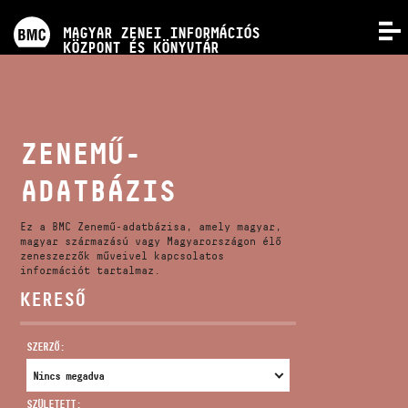
PROGRAMOK
MAGYAR ZENEI INFORMÁCIÓS
MENÜ
KÖZPONT ÉS KÖNYVTÁR
VERSENYEK
KÉPZÉSEK
ZENEMŰ-
ADATBÁZIS
KIADVÁNYOK
Ez a BMC Zenemű-adatbázisa, amely magyar,
RÓLUNK
magyar származású vagy Magyarországon élő
zeneszerzők műveivel kapcsolatos
információt tartalmaz.
KERESŐ
KAPCSOLAT
SZERZŐ:
VIDEÓ GALÉRIA
SZÜLETETT: