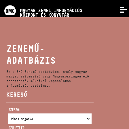
PROGRAMOK
MAGYAR ZENEI INFORMÁCIÓS
MENÜ
KÖZPONT ÉS KÖNYVTÁR
VERSENYEK
KÉPZÉSEK
ZENEMŰ-
ADATBÁZIS
KIADVÁNYOK
Ez a BMC Zenemű-adatbázisa, amely magyar,
RÓLUNK
magyar származású vagy Magyarországon élő
zeneszerzők műveivel kapcsolatos
információt tartalmaz.
KERESŐ
KAPCSOLAT
SZERZŐ:
VIDEÓ GALÉRIA
SZÜLETETT: