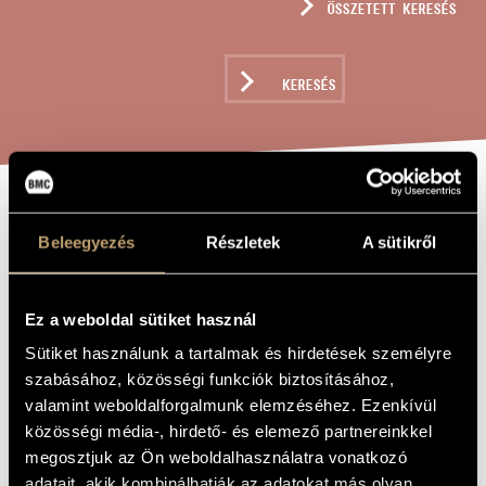
ÖSSZETETT KERESÉS
MŰVÉSZADATBÁZIS
ZENEMŰ-ADATBÁZIS
KERESÉS
ZENEI KÖNYVTÁR, ONLINE KATALÓGUS
TE DEUM
A MŰ CÍME
Beleegyezés
Részletek
A sütikről
LAUDAMUS I.
(S.27)
Ez a weboldal sütiket használ
Sütiket használunk a tartalmak és hirdetések személyre
Liszt Ferenc
ZENESZERZŐ
szabásához, közösségi funkciók biztosításához,
valamint weboldalforgalmunk elemzéséhez. Ezenkívül
Te Deum laudamus I. (S.27)
EREDETI /
MAGYAR CÍM
közösségi média-, hirdető- és elemező partnereinkkel
Te Deum laudamus I. (S.27)
megosztjuk az Ön weboldalhasználatra vonatkozó
IDEGEN
NYELVŰ /
adatait, akik kombinálhatják az adatokat más olyan
ANGOL CÍM