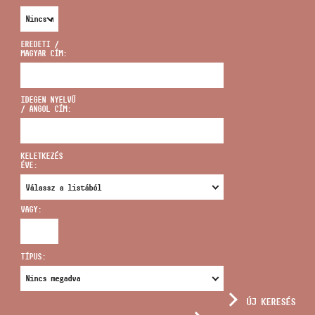
EREDETI /
MAGYAR CÍM:
CÍM
IDEGEN NYELVŰ
/ ANGOL CÍM:
EMAIL
infokozpont@bmc.hu
KELETKEZÉS
ÉVE:
TELEFON
VAGY:
NYITVA TARTÁS
TÍPUS:
ÚJ KERESÉS