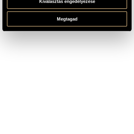
Kiválasztás engedélyezése
CÍM
KIADÓ
Liszt Ferenc: Ave Maria; Rosario;
Ave Maris Stella; Inno a Maria
Megtagad
Hungaroton
Vergine; Chor der Engel; Te deum
I.