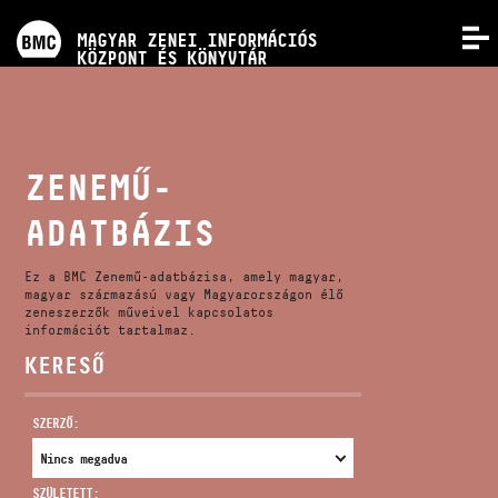
PROGRAMOK
MAGYAR ZENEI INFORMÁCIÓS
MENÜ
KÖZPONT ÉS KÖNYVTÁR
VERSENYEK
KÉPZÉSEK
ZENEMŰ-
ADATBÁZIS
KIADVÁNYOK
Ez a BMC Zenemű-adatbázisa, amely magyar,
RÓLUNK
magyar származású vagy Magyarországon élő
zeneszerzők műveivel kapcsolatos
információt tartalmaz.
KERESŐ
KAPCSOLAT
SZERZŐ:
VIDEÓ GALÉRIA
SZÜLETETT: