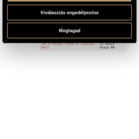
1 PERCES
Nuages gris (S.199)
1
MINTA
Kiválasztás engedélyezése
FELVÉTELEK
Megtagad
CÍM
KIADÓ
The 50 Darkest Pieces of Classical
X5 Music
Music
Group AB