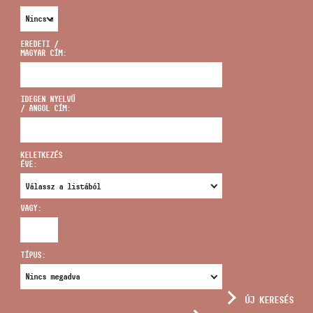
EREDETI /
MAGYAR CÍM:
CÍM
IDEGEN NYELVŰ
/ ANGOL CÍM:
EMAIL
infokozpont@bmc.hu
KELETKEZÉS
ÉVE:
TELEFON
VAGY:
NYITVA TARTÁS
TÍPUS:
ÚJ KERESÉS