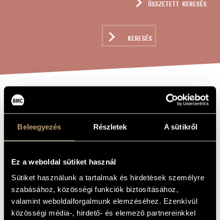
ÖSSZETETT KERESÉS
MŰVÉSZADATBÁZIS
ZENEMŰ-ADATBÁZIS
KERESÉS
ZENEI KÖNYVTÁR, ONLINE KATALÓGUS
TRÜBE WOLKEN
A MŰ CÍME
(S.199) /
Beleegyezés
Részletek
A sütikről
SZÜRKE FELHŐK
(S.199)
Ez a weboldal sütiket használ
Sütiket használunk a tartalmak és hirdetések személyre
Liszt Ferenc
ZENESZERZŐ
szabásához, közösségi funkciók biztosításához,
valamint weboldalforgalmunk elemzéséhez. Ezenkívül
Trübe Wolken (S.199) / Szürke felhők (S.199)
EREDETI /
MAGYAR CÍM
közösségi média-, hirdető- és elemező partnereinkkel