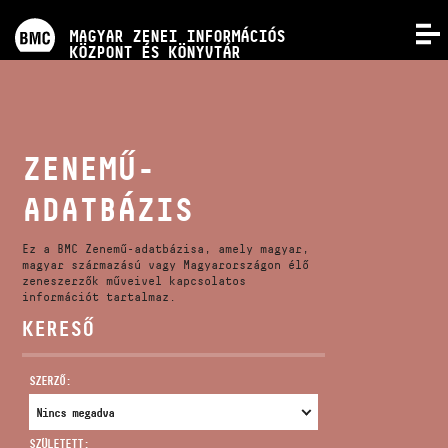
PROGRAMOK
MAGYAR ZENEI INFORMÁCIÓS
MENÜ
KÖZPONT ÉS KÖNYVTÁR
VERSENYEK
KÉPZÉSEK
ZENEMŰ-
ADATBÁZIS
KIADVÁNYOK
Ez a BMC Zenemű-adatbázisa, amely magyar,
RÓLUNK
magyar származású vagy Magyarországon élő
zeneszerzők műveivel kapcsolatos
információt tartalmaz.
KERESŐ
KAPCSOLAT
SZERZŐ:
VIDEÓ GALÉRIA
SZÜLETETT: