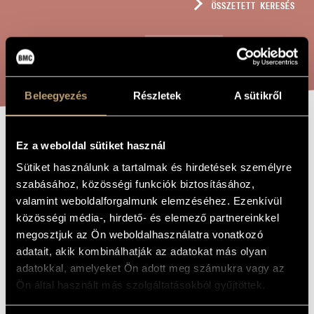
ÖSSZETETT KERESÉS
MŰVÉSZADATBÁZIS
ZENEMŰ-ADATBÁZIS
KERESÉS
ZENEI KÖNYVTÁR, ONLINE KATALÓGUS
Beleegyezés
Részletek
A sütikről
OPTIMISTA
Ez a weboldal sütiket használ
A MŰ CÍME
ELŐADÁS
Sütiket használunk a tartalmak és hirdetések személyre
szabásához, közösségi funkciók biztosításához,
valamint weboldalforgalmunk elemzéséhez. Ezenkívül
Szemző Tibor
ZENESZERZŐ
közösségi média-, hirdető- és elemező partnereinkkel
megosztjuk az Ön weboldalhasználatra vonatkozó
Optimista előadás
EREDETI /
adatait, akik kombinálhatják az adatokat más olyan
MAGYAR CÍM
adatokkal, amelyeket Ön adott meg számukra vagy az
Optimistic Lecture
IDEGEN
NYELVŰ /
Ön által használt más szolgáltatásokból gyűjtöttek.
ANGOL CÍM
In memoriam Miklós Erdély
AJÁNLÁS