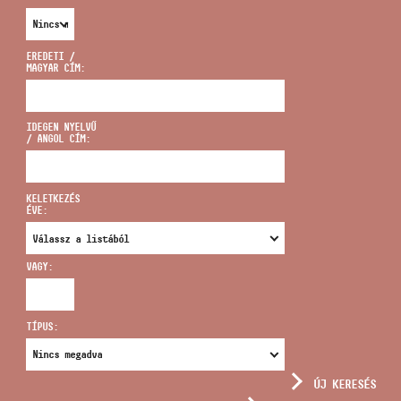
EREDETI /
MAGYAR CÍM:
CÍM
IDEGEN NYELVŰ
/ ANGOL CÍM:
EMAIL
infokozpont@bmc.hu
KELETKEZÉS
ÉVE:
TELEFON
VAGY:
NYITVA TARTÁS
TÍPUS:
ÚJ KERESÉS