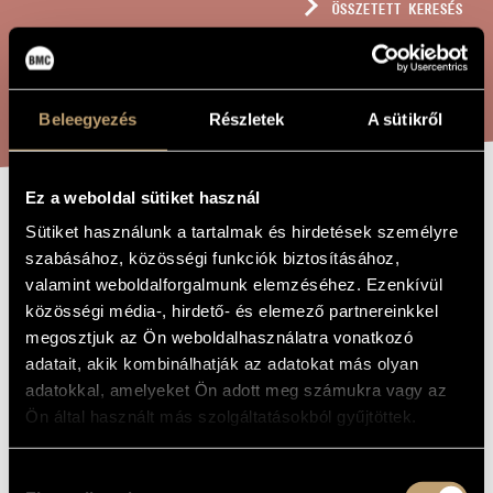
ÖSSZETETT KERESÉS
MŰVÉSZADATBÁZIS
ZENEMŰ-ADATBÁZIS
KERESÉS
ZENEI KÖNYVTÁR, ONLINE KATALÓGUS
Beleegyezés
Részletek
A sütikről
Ez a weboldal sütiket használ
PILLANATKÉP A
Sütiket használunk a tartalmak és hirdetések személyre
A MŰ CÍME
szabásához, közösségi funkciók biztosításához,
SZIGETRŐL
valamint weboldalforgalmunk elemzéséhez. Ezenkívül
közösségi média-, hirdető- és elemező partnereinkkel
Szemző Tibor
megosztjuk az Ön weboldalhasználatra vonatkozó
ZENESZERZŐ
adatait, akik kombinálhatják az adatokat más olyan
Pillanatkép a Szigetről
EREDETI /
adatokkal, amelyeket Ön adott meg számukra vagy az
MAGYAR CÍM
Ön által használt más szolgáltatásokból gyűjtöttek.
Snapshot from the Island
IDEGEN
NYELVŰ /
ANGOL CÍM
Hozzájárulás
1986
A MŰ