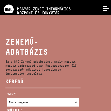
PROGRAMOK
MAGYAR ZENEI INFORMÁCIÓS
MENÜ
KÖZPONT ÉS KÖNYVTÁR
VERSENYEK
KÉPZÉSEK
ZENEMŰ-
ADATBÁZIS
KIADVÁNYOK
Ez a BMC Zenemű-adatbázisa, amely magyar,
RÓLUNK
magyar származású vagy Magyarországon élő
zeneszerzők műveivel kapcsolatos
információt tartalmaz.
KERESŐ
KAPCSOLAT
SZERZŐ:
VIDEÓ GALÉRIA
SZÜLETETT: