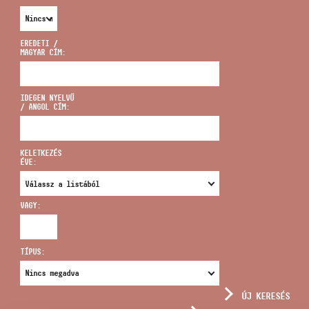
EREDETI /
MAGYAR CÍM:
CÍM
IDEGEN NYELVŰ
/ ANGOL CÍM:
EMAIL
infokozpont@bmc.hu
KELETKEZÉS
ÉVE:
TELEFON
VAGY:
NYITVA TARTÁS
TÍPUS:
ÚJ KERESÉS